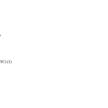
)
HSC)
(1)