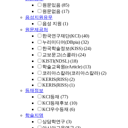
원문있음
(85)
원문없음
(17)
음성지원유무
음성 지원
(1)
원문제공처
한국연구재단(KCI)
(40)
누리미디어(DBpia)
(32)
한국학술정보(KISS)
(24)
교보문고(스콜라)
(24)
KISTI(NDSL)
(18)
학술교육원(eArticle)
(13)
코리아스칼라(코리아스칼라)
(2)
KERIS(RISS)
(2)
KERIS(RISS)
(1)
등재정보
KCI등재
(77)
KCI등재후보
(10)
KCI우수등재
(6)
학술지명
상담학연구
(3)
아시아교육연구
(3)