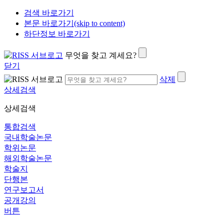
검색 바로가기
본문 바로가기(skip to content)
하단정보 바로가기
무엇을 찾고 계세요?
닫기
삭제
상세검색
상세검색
통합검색
국내학술논문
학위논문
해외학술논문
학술지
단행본
연구보고서
공개강의
버튼