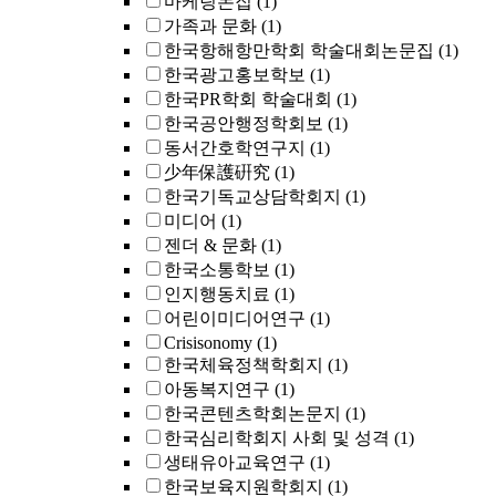
마케팅논집
(1)
가족과 문화
(1)
한국항해항만학회 학술대회논문집
(1)
한국광고홍보학보
(1)
한국PR학회 학술대회
(1)
한국공안행정학회보
(1)
동서간호학연구지
(1)
少年保護硏究
(1)
한국기독교상담학회지
(1)
미디어
(1)
젠더 & 문화
(1)
한국소통학보
(1)
인지행동치료
(1)
어린이미디어연구
(1)
Crisisonomy
(1)
한국체육정책학회지
(1)
아동복지연구
(1)
한국콘텐츠학회논문지
(1)
한국심리학회지 사회 및 성격
(1)
생태유아교육연구
(1)
한국보육지원학회지
(1)