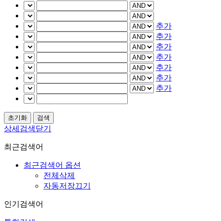
추가
추가
추가
추가
추가
추가
추가
상세검색닫기
최근검색어
최근검색어 옵션
전체삭제
자동저장끄기
인기검색어