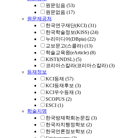
원문있음
(53)
원문없음
(17)
원문제공처
한국연구재단(KCI)
(31)
한국학술정보(KISS)
(24)
누리미디어(DBpia)
(22)
교보문고(스콜라)
(13)
학술교육원(eArticle)
(8)
KISTI(NDSL)
(5)
코리아스칼라(코리아스칼라)
(3)
등재정보
KCI등재
(57)
KCI등재후보
(3)
KCI우수등재
(3)
SCOPUS
(2)
ESCI
(1)
학술지명
한국방재학회논문집
(3)
한국자치행정학보
(2)
한국언론정보학보
(2)