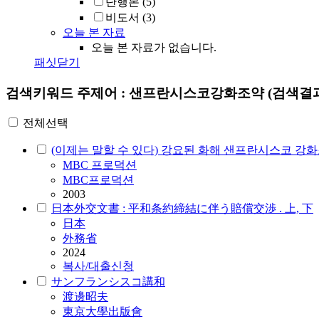
단행본
(5)
비도서
(3)
오늘 본 자료
오늘 본 자료가 없습니다.
패싯닫기
검색키워드
주제어 : 샌프란시스코강화조약
(검색결과
전체선택
(이제는 말할 수 있다) 강요된 화해 샌프란시스코 강
MBC 프로덕션
MBC프로덕션
2003
日本外交文書 : 平和条約締結に伴う賠償交渉 . 上, 下
日本
外務省
2024
복사/대출신청
サンフランシスコ講和
渡邊昭夫
東京大學出版會