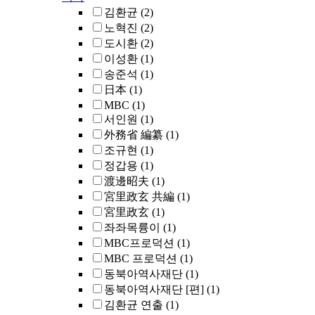
김환균
(2)
노혁진
(2)
도시환
(2)
이성환
(1)
송준석
(1)
日本
(1)
MBC
(1)
서인원
(1)
外務省 編纂
(1)
조규현
(1)
정갑용
(1)
渡邊昭夫
(1)
宮里政玄 共編
(1)
宮里政玄
(1)
좌좌목륭이
(1)
MBC프로덕션
(1)
MBC 프로덕션
(1)
동북아역사재단
(1)
동북아역사재단 [편]
(1)
김환균 연출
(1)