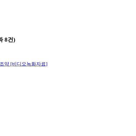
 8건)
화조약 [비디오녹화자료]