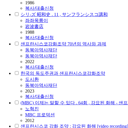
1986
복사/대출신청
シリ-ズ 昭和史 . 11 , サンフランシスコ講和
좌좌목륭이
岩波書店
1988
복사/대출신청
샌프란시스코강화조약 70년의 역사와 과제
동북아역사재단
동북아역사재단
2022
복사/대출신청
한국의 독도주권과 샌프란시스코강화조약
도시환
동북아역사재단
2023
복사/대출신청
(MBC) 이제는 말할 수 있다 . 64회 , 강요된 화해 - 샌프란
노혁진
MBC 프로덕션
2012
샌프란시스코 강화 조약 : 강요된 화해 [video recording