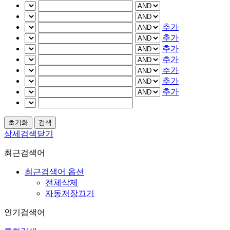
추가
추가
추가
추가
추가
추가
추가
상세검색닫기
최근검색어
최근검색어 옵션
전체삭제
자동저장끄기
인기검색어