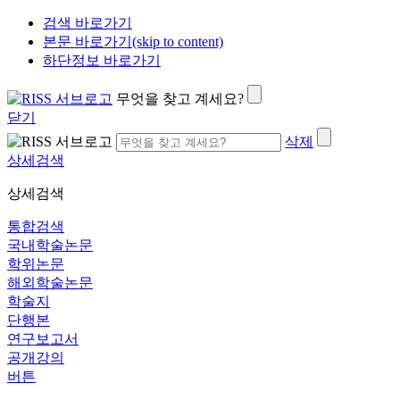
검색 바로가기
본문 바로가기(skip to content)
하단정보 바로가기
무엇을 찾고 계세요?
닫기
삭제
상세검색
상세검색
통합검색
국내학술논문
학위논문
해외학술논문
학술지
단행본
연구보고서
공개강의
버튼