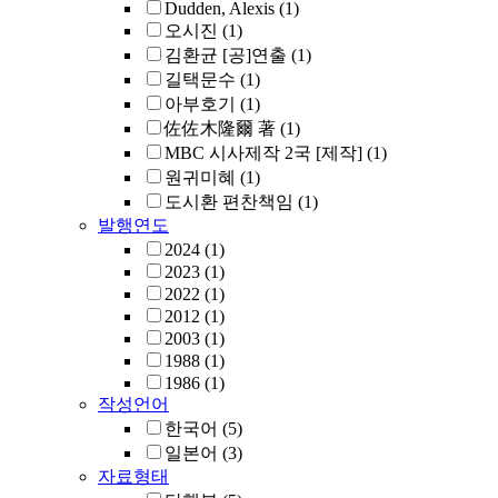
Dudden, Alexis
(1)
오시진
(1)
김환균 [공]연출
(1)
길택문수
(1)
아부호기
(1)
佐佐木隆爾 著
(1)
MBC 시사제작 2국 [제작]
(1)
원귀미혜
(1)
도시환 편찬책임
(1)
발행연도
2024
(1)
2023
(1)
2022
(1)
2012
(1)
2003
(1)
1988
(1)
1986
(1)
작성언어
한국어
(5)
일본어
(3)
자료형태