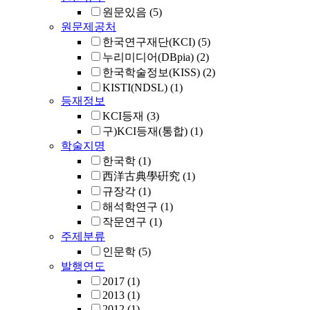
원문있음
(5)
원문제공처
한국연구재단(KCI)
(5)
누리미디어(DBpia)
(2)
한국학술정보(KISS)
(2)
KISTI(NDSL)
(1)
등재정보
KCI등재
(3)
구)KCI등재(통합)
(1)
학술지명
한국학
(1)
西洋古典學硏究
(1)
규장각
(1)
해석학연구
(1)
작문연구
(1)
주제분류
인문학
(5)
발행연도
2017
(1)
2013
(1)
2012
(1)