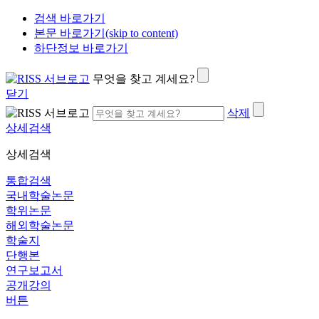
검색 바로가기
본문 바로가기(skip to content)
하단정보 바로가기
무엇을 찾고 계세요?
닫기
삭제
상세검색
상세검색
통합검색
국내학술논문
학위논문
해외학술논문
학술지
단행본
연구보고서
공개강의
버튼