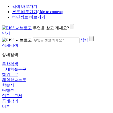
검색 바로가기
본문 바로가기(skip to content)
하단정보 바로가기
무엇을 찾고 계세요?
닫기
삭제
상세검색
상세검색
통합검색
국내학술논문
학위논문
해외학술논문
학술지
단행본
연구보고서
공개강의
버튼