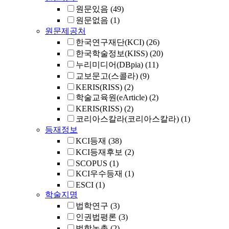
원문있음
(49)
원문없음
(1)
원문제공처
한국연구재단(KCI)
(26)
한국학술정보(KISS)
(20)
누리미디어(DBpia)
(11)
교보문고(스콜라)
(9)
KERIS(RISS)
(2)
학술교육원(eArticle)
(2)
KERIS(RISS)
(2)
코리아스칼라(코리아스칼라)
(1)
등재정보
KCI등재
(38)
KCI등재후보
(2)
SCOPUS
(1)
KCI우수등재
(1)
ESCI
(1)
학술지명
법학연구
(3)
인권법평론
(3)
법학논총
(2)