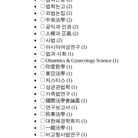
법학논고
(2)
외법논집
(2)
中央法學
(2)
공익과 인권
(2)
人權과 正義
(2)
사법
(2)
아시아여성연구
(1)
법과 사회
(1)
Obstetrics & Gynecology Science
(1)
印度哲學
(1)
東亞法學
(1)
저스티스
(1)
성균관법학
(1)
가족법연구
(1)
國際法學會論叢
(1)
연구보고서
(1)
民事法學
(1)
대한폐경학회지
(1)
一鑑法學
(1)
비교형사법연구
(1)