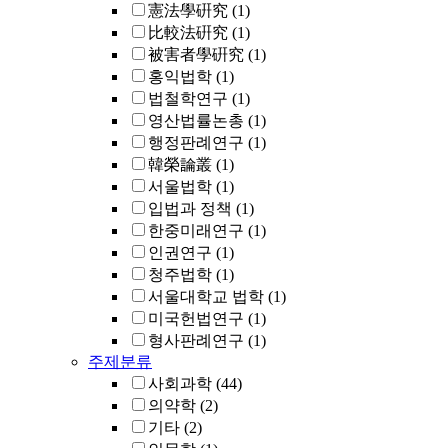
憲法學硏究
(1)
比較法硏究
(1)
被害者學硏究
(1)
홍익법학
(1)
법철학연구
(1)
영산법률논총
(1)
행정판례연구
(1)
韓榮論叢
(1)
서울법학
(1)
입법과 정책
(1)
한중미래연구
(1)
인권연구
(1)
청주법학
(1)
서울대학교 법학
(1)
미국헌법연구
(1)
형사판례연구
(1)
주제분류
사회과학
(44)
의약학
(2)
기타
(2)