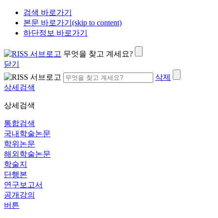
검색 바로가기
본문 바로가기(skip to content)
하단정보 바로가기
무엇을 찾고 계세요?
닫기
삭제
상세검색
상세검색
통합검색
국내학술논문
학위논문
해외학술논문
학술지
단행본
연구보고서
공개강의
버튼