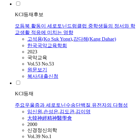
KCI등재후보
모듬북 활동이 세로토닌드럼클럽 중학생들의 정서와 학
교생활 적응에 미치는 영향
고석용(Ko Suk Yong)
,
강다해(Kang Dahae)
한국국악교육학회
2023
국악교육
Vol.53 No.53
원문보기
복사/대출신청
KCI등재
주요우울증과 세로토닌수송단백질 유전자의 다형성
임신원
,
손성은
,
김도관
,
김이영
大韓神經精神醫學會
2000
신경정신의학
Vol.39 No.1