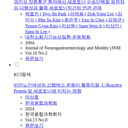
과민성 장증후군 환자에서 세로토닌 수송단백질 유전자
의 다형성과 혈중 세로토닌치간의 연관 관계
박효진 ( Hyo Jin Park )
,
이덕용 ( Dok Yong Lee )
,
김
민수 ( Min Su Kim )
,
최은주 ( Eun Ju Choi )
,
김영균 (
Young Gyun Kim )
,
지상원 ( Sang Won Ji )
,
이상인 (
Sang In Lee )
대한소화기기능성질환·운동학회
2004
Journal of Neurogastroenterology and Motility (JNM
Vol.10 No.2
원문보기
KCI등재
비만노인여성의 스텝박스 운동이 혈중지질, C-Reactive
Protein 및 세로토닌에 미치는 영향
이상호
한국융합과학회
2024
한국융합과학회지
Vol.13 No.8
원문보기