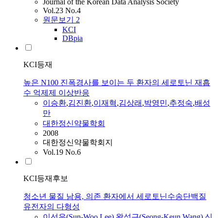
Journal of the Korean Data Analysis Society
Vol.23 No.4
원문보기
2
KCI
DBpia
KCI등재
높은 N100 진폭경사를 보이는 두 환자의 세로토닌 재흡
수 억제제 이상반응
이승환
,
김진환
,
이재혁
,
김상래
,
박영민
,
추정숙
,
배성
만
대한정신약물학회
2008
대한정신약물학회지
Vol.19 No.6
KCI등재후보
청소년 물질 남용, 의존 환자에서 세로토닌수송단백질
유전자의 다형성
이선우(Sun-Woo Lee)
,
왕성근(Seong-Keun Wang)
,
신