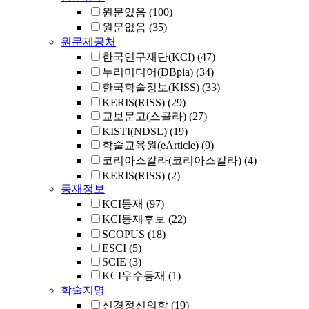
원문있음
(100)
원문없음
(35)
원문제공처
한국연구재단(KCI)
(47)
누리미디어(DBpia)
(34)
한국학술정보(KISS)
(33)
KERIS(RISS)
(29)
교보문고(스콜라)
(27)
KISTI(NDSL)
(19)
학술교육원(eArticle)
(9)
코리아스칼라(코리아스칼라)
(4)
KERIS(RISS)
(2)
등재정보
KCI등재
(97)
KCI등재후보
(22)
SCOPUS
(18)
ESCI
(5)
SCIE
(3)
KCI우수등재
(1)
학술지명
신경정신의학
(19)