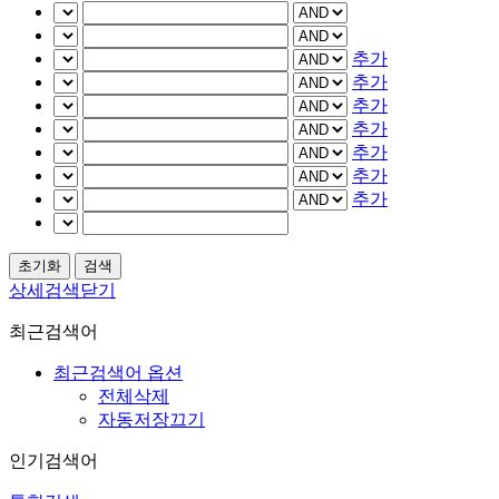
추가
추가
추가
추가
추가
추가
추가
상세검색닫기
최근검색어
최근검색어 옵션
전체삭제
자동저장끄기
인기검색어