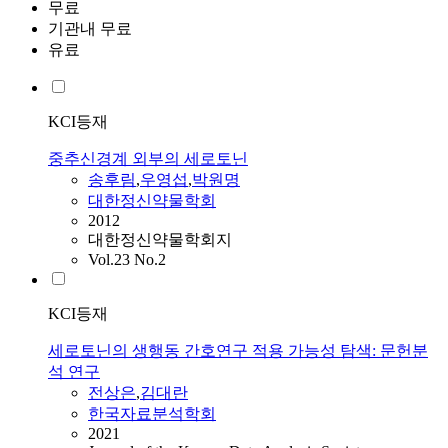
무료
기관내 무료
유료
KCI등재
중추신경계 외부의 세로토닌
송후림
,
우영섭
,
박원명
대한정신약물학회
2012
대한정신약물학회지
Vol.23 No.2
KCI등재
세로토닌의 생행동 간호연구 적용 가능성 탐색: 문헌분
석 연구
전상은
,
김대란
한국자료분석학회
2021