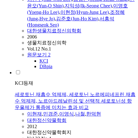
윤오(Yun-O Shin)
,
지익성(Ik-Seong Chee)
,
이영호
(Yoeng-Ho Lee)
,
이현정(Hyun-Jung Lee)
,
조정혜
(Jung-Hye Jo)
,
김준호(Jun-Ho Kim)
,
서홍석
(Hongseok Seo)
대한생물치료정신의학회
2006
생물치료정신의학
Vol.12 No.1
원문보기
2
KCI
DBpia
KCI등재
세로토닌 재흡수 억제제, 세로토닌 노르에피네프린 재흡
수 억제제, 노르아드레날린성 및 선택적 세로토닌성 항
우울제가 통증에 미치는 효과 비교
이현재
,
민경준
,
이영식
,
나철
,
한덕현
대한정신약물학회
2012
대한정신약물학회지