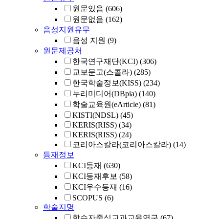
원문있음
(606)
원문없음
(162)
음성지원유무
음성 지원
(9)
원문제공처
한국연구재단(KCI)
(306)
교보문고(스콜라)
(285)
한국학술정보(KISS)
(234)
누리미디어(DBpia)
(140)
학술교육원(eArticle)
(81)
KISTI(NDSL)
(45)
KERIS(RISS)
(34)
KERIS(RISS)
(24)
코리아스칼라(코리아스칼라)
(14)
등재정보
KCI등재
(630)
KCI등재후보
(58)
KCI우수등재
(16)
SCOPUS
(6)
학술지명
학습자중심교과교육연구
(67)