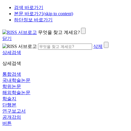
검색 바로가기
본문 바로가기(skip to content)
하단정보 바로가기
무엇을 찾고 계세요?
닫기
삭제
상세검색
상세검색
통합검색
국내학술논문
학위논문
해외학술논문
학술지
단행본
연구보고서
공개강의
버튼