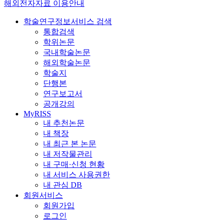
해외전자자료 이용안내
학술연구정보서비스 검색
통합검색
학위논문
국내학술논문
해외학술논문
학술지
단행본
연구보고서
공개강의
MyRISS
내 추천논문
내 책장
내 최근 본 논문
내 저작물관리
내 구매·신청 현황
내 서비스 사용권한
내 관심 DB
회원서비스
회원가입
로그인