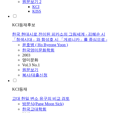
원문보기
2
KCI
KISS
KCI등재후보
한국 현대시로 전이된 피카소의 그림세계 - 김혜순 시
「청색시대」와 함성호 시 「게르니카」를 중심으로 -
윤호병 ( Ho Byeong Yoon )
한국영미문화학회
2003
영미문화
Vol.3 No.1
원문보기
복사/대출신청
KCI등재
고대 한일 변소 유구의 비교 검토
방문식(Pang Moon Sick)
한국고대학회