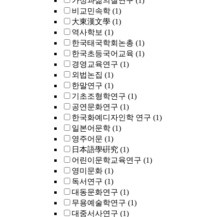
가정과삶의질연구
(1)
비교민속학
(1)
大東漢文學
(1)
역사학보
(1)
한국태국학회논총
(1)
한국초등국어교육
(1)
경영교육연구
(1)
외법논집
(1)
한말연구
(1)
기초조형학연구
(1)
공연문화연구
(1)
한국화예디자인학 연구
(1)
일본어문학
(1)
영주어문
(1)
日本語學硏究
(1)
어린이문학교육연구
(1)
영미문화
(1)
독서연구
(1)
대동문화연구
(1)
무용예술학연구
(1)
대중서사연구
(1)