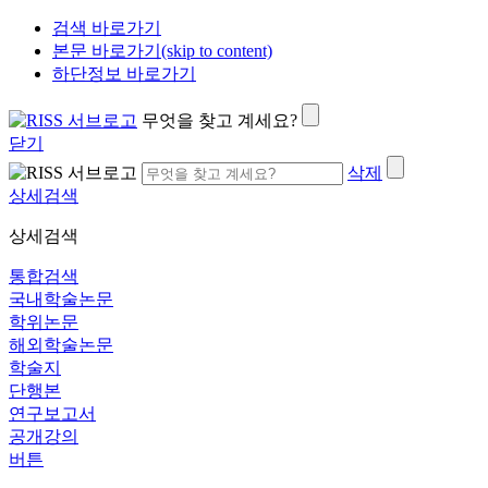
검색 바로가기
본문 바로가기(skip to content)
하단정보 바로가기
무엇을 찾고 계세요?
닫기
삭제
상세검색
상세검색
통합검색
국내학술논문
학위논문
해외학술논문
학술지
단행본
연구보고서
공개강의
버튼