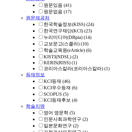
원문있음
(41)
원문없음
(17)
원문제공처
한국학술정보(KISS)
(24)
한국연구재단(KCI)
(23)
누리미디어(DBpia)
(14)
교보문고(스콜라)
(10)
학술교육원(eArticle)
(6)
KISTI(NDSL)
(2)
KERIS(RISS)
(1)
코리아스칼라(코리아스칼라)
(1)
등재정보
KCI등재
(46)
KCI우수등재
(6)
SCOPUS
(5)
KCI등재후보
(4)
학술지명
영어 영문학
(5)
인문사회과학연구
(2)
일본문화연구
(2)