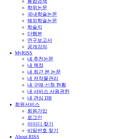
통합검색
학위논문
국내학술논문
해외학술논문
학술지
단행본
연구보고서
공개강의
MyRISS
내 추천논문
내 책장
내 최근 본 논문
내 저작물관리
내 구매·신청 현황
내 서비스 사용권한
내 관심 DB
회원서비스
회원가입
로그인
아이디 찾기
비밀번호 찾기
About RISS