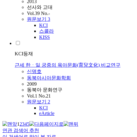
2013
선사와 고대
Vol.39 No.-
원문보기
3
KCI
스콜라
KISS
KCI등재
근세 한ㆍ일 궁중의 육아문화(育兒文化) 비교연구
신명호
동북아시아문화학회
2009
동북아 문화연구
Vol.1 No.21
원문보기
2
KCI
eArticle
1
2
3
4
5
연관 검색어 추천
이 검색어로 많이 본 자료