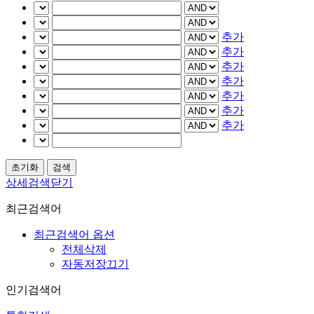
추가
추가
추가
추가
추가
추가
추가
상세검색닫기
최근검색어
최근검색어 옵션
전체삭제
자동저장끄기
인기검색어