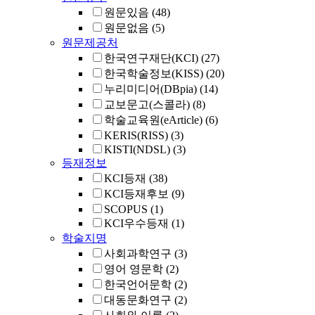
원문있음
(48)
원문없음
(5)
원문제공처
한국연구재단(KCI)
(27)
한국학술정보(KISS)
(20)
누리미디어(DBpia)
(14)
교보문고(스콜라)
(8)
학술교육원(eArticle)
(6)
KERIS(RISS)
(3)
KISTI(NDSL)
(3)
등재정보
KCI등재
(38)
KCI등재후보
(9)
SCOPUS
(1)
KCI우수등재
(1)
학술지명
사회과학연구
(3)
영어 영문학
(2)
한국언어문학
(2)
대동문화연구
(2)