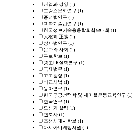
산업과 경영
(1)
프랑스문화연구
(1)
증권법연구
(1)
과학기술법연구
(1)
한국정보기술응용학회학술대회
(1)
人權과 正義
(1)
상사법연구
(1)
문화와 사회
(1)
구보학보
(1)
광고PR실학연구
(1)
국제법무
(1)
고고광장
(1)
비교사법
(1)
동아연구
(1)
한국공공선택학 및 새마을운동교육연구
(1
한국연구
(1)
모심과 살림
(1)
변호사
(1)
조선시대사학보
(1)
아시아마케팅저널
(1)