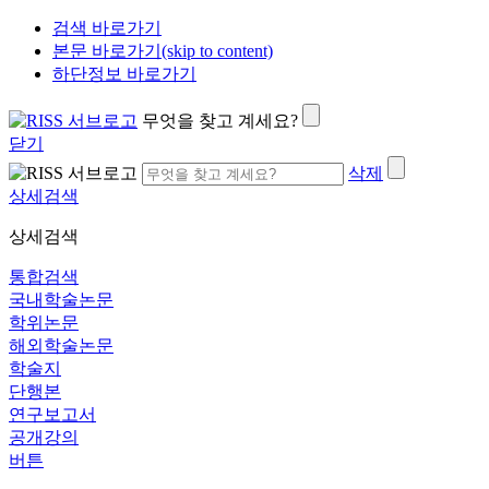
검색 바로가기
본문 바로가기(skip to content)
하단정보 바로가기
무엇을 찾고 계세요?
닫기
삭제
상세검색
상세검색
통합검색
국내학술논문
학위논문
해외학술논문
학술지
단행본
연구보고서
공개강의
버튼