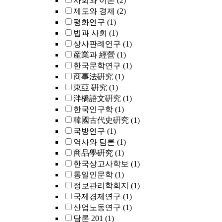
사회와 이론
(2)
제도와 경제
(2)
평화연구
(1)
법과 사회
(1)
상사판례연구
(1)
産業과 經營
(1)
한국문학연구
(1)
商事法硏究
(1)
東亞 硏究
(1)
泮橋語文硏究
(1)
한국인구학
(1)
韓國古代史硏究
(1)
국방연구
(1)
역사와 담론
(1)
商品學硏究
(1)
한국상고사학보
(1)
통일인문학
(1)
정보관리학회지
(1)
국제경제연구
(1)
산업노동연구
(1)
담론 201
(1)