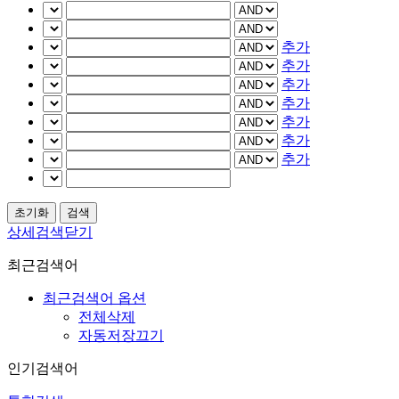
추가
추가
추가
추가
추가
추가
추가
상세검색닫기
최근검색어
최근검색어 옵션
전체삭제
자동저장끄기
인기검색어