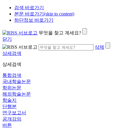
검색 바로가기
본문 바로가기(skip to content)
하단정보 바로가기
무엇을 찾고 계세요?
닫기
삭제
상세검색
상세검색
통합검색
국내학술논문
학위논문
해외학술논문
학술지
단행본
연구보고서
공개강의
버튼