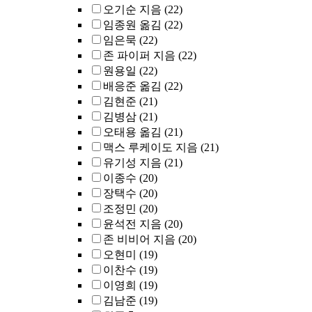
오기순 지음
(22)
임종원 옮김
(22)
임은묵
(22)
존 파이퍼 지음
(22)
원용일
(22)
배응준 옮김
(22)
김현준
(21)
김병삼
(21)
오태용 옮김
(21)
맥스 루케이도 지음
(21)
유기성 지음
(21)
이종수
(20)
장택수
(20)
조정민
(20)
윤석전 지음
(20)
존 비비어 지음
(20)
오현미
(19)
이찬수
(19)
이영희
(19)
김남준
(19)