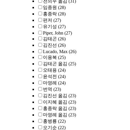
전의우 옮김
(31)
임종원
(28)
홍종락
(28)
편저
(27)
유기성
(27)
Piper, John
(27)
김태곤
(26)
김진선
(26)
Lucado, Max
(26)
이용복
(25)
김태곤 옮김
(25)
오태용
(24)
윤석전
(24)
마영례
(24)
번역
(23)
김진선 옮김
(23)
이지혜 옮김
(23)
홍종락 옮김
(23)
마영례 옮김
(23)
홍병룡
(22)
오기순
(22)