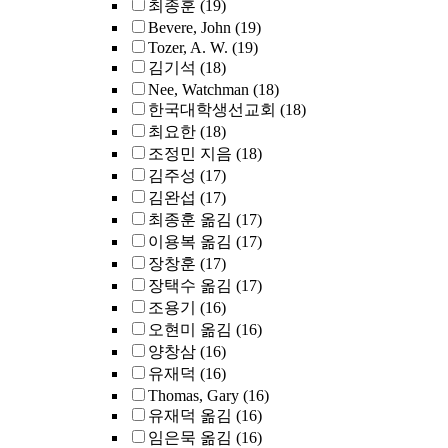
최종훈
(19)
Bevere, John
(19)
Tozer, A. W.
(19)
김기석
(18)
Nee, Watchman
(18)
한국대학생선교회
(18)
최요한
(18)
조정민 지음
(18)
김주성
(17)
김완섭
(17)
최종훈 옮김
(17)
이용복 옮김
(17)
장창훈
(17)
장택수 옮김
(17)
조용기
(16)
오현미 옮김
(16)
양창삼
(16)
유재덕
(16)
Thomas, Gary
(16)
유재덕 옮김
(16)
임은묵 옮김
(16)