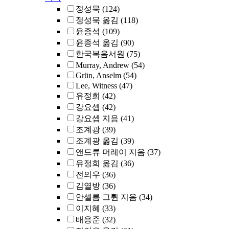
정성묵
(124)
정성묵 옮김
(118)
윤종석
(109)
윤종석 옮김
(90)
한국복음서원
(75)
Murray, Andrew
(54)
Grün, Anselm
(54)
Lee, Witness
(47)
유정희
(42)
강요셉
(42)
강요셉 지음
(41)
조계광
(39)
조계광 옮김
(39)
앤드류 머레이 지음
(37)
유정희 옮김
(36)
전의우
(36)
김열방
(36)
안셀름 그륀 지음
(34)
이지혜
(33)
배응준
(32)