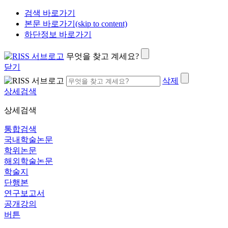
검색 바로가기
본문 바로가기(skip to content)
하단정보 바로가기
무엇을 찾고 계세요?
닫기
삭제
상세검색
상세검색
통합검색
국내학술논문
학위논문
해외학술논문
학술지
단행본
연구보고서
공개강의
버튼