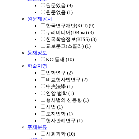
원문있음
(9)
원문없음
(1)
원문제공처
한국연구재단(KCI)
(9)
누리미디어(DBpia)
(3)
한국학술정보(KISS)
(3)
교보문고(스콜라)
(1)
등재정보
KCI등재
(10)
학술지명
법학연구
(2)
비교형사법연구
(2)
中央法學
(1)
안암 법학
(1)
형사법의 신동향
(1)
사법
(1)
토지법학
(1)
형사판례연구
(1)
주제분류
사회과학
(10)