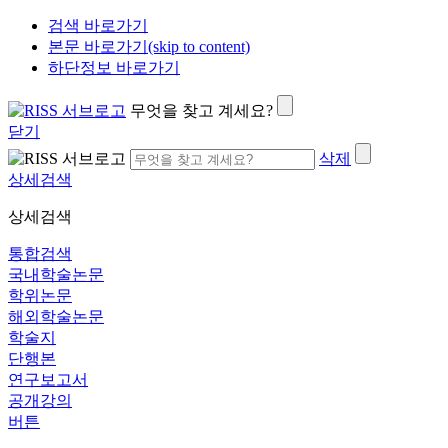
검색 바로가기
본문 바로가기(skip to content)
하단정보 바로가기
무엇을 찾고 계세요?
닫기
삭제
상세검색
상세검색
통합검색
국내학술논문
학위논문
해외학술논문
학술지
단행본
연구보고서
공개강의
버튼