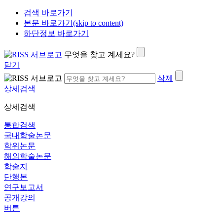
검색 바로가기
본문 바로가기(skip to content)
하단정보 바로가기
무엇을 찾고 계세요?
닫기
삭제
상세검색
상세검색
통합검색
국내학술논문
학위논문
해외학술논문
학술지
단행본
연구보고서
공개강의
버튼