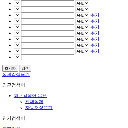
추가
추가
추가
추가
추가
추가
추가
상세검색닫기
최근검색어
최근검색어 옵션
전체삭제
자동저장끄기
인기검색어