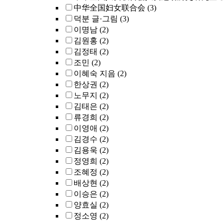
中华全国妇女联合会
(3)
덕분 글·그림
(3)
이명남
(2)
김원홍
(2)
김정태
(2)
조민
(2)
이혜숙 지음
(2)
한상권
(2)
노무지
(2)
김태은
(2)
류경희
(2)
이영애
(2)
김경수
(2)
김용욱
(2)
정영희
(2)
조혜정
(2)
배상현
(2)
이승은
(2)
양효실
(2)
정소영
(2)