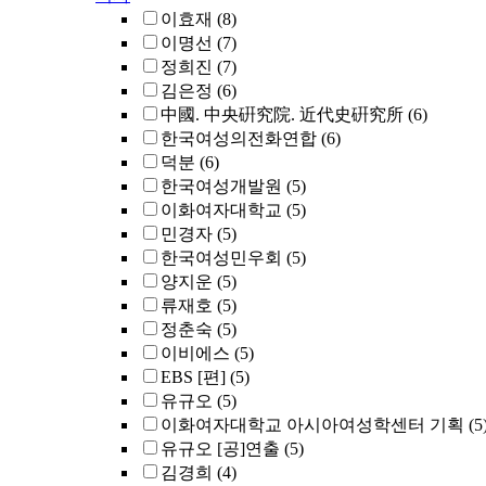
이효재
(8)
이명선
(7)
정희진
(7)
김은정
(6)
中國. 中央硏究院. 近代史硏究所
(6)
한국여성의전화연합
(6)
덕분
(6)
한국여성개발원
(5)
이화여자대학교
(5)
민경자
(5)
한국여성민우회
(5)
양지운
(5)
류재호
(5)
정춘숙
(5)
이비에스
(5)
EBS [편]
(5)
유규오
(5)
이화여자대학교 아시아여성학센터 기획
(5
유규오 [공]연출
(5)
김경희
(4)