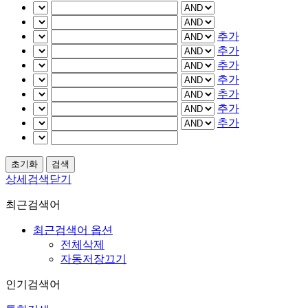
추가
추가
추가
추가
추가
추가
추가
상세검색닫기
최근검색어
최근검색어 옵션
전체삭제
자동저장끄기
인기검색어