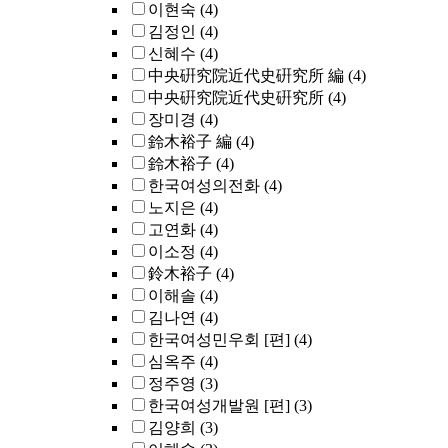
이현숙
(4)
김정인
(4)
신혜수
(4)
中央硏究院近代史硏究所 編
(4)
中央硏究院近代史硏究所
(4)
장미경
(4)
鈴木裕子 編
(4)
鈴木裕子
(4)
한국여성의전화
(4)
노지은
(4)
고연화
(4)
이소정
(4)
鈴木裕子
(4)
이해솔
(4)
김나연
(4)
한국여성민우회 [편]
(4)
심옥주
(4)
정주영
(3)
한국여성개발원 [편]
(3)
김양희
(3)