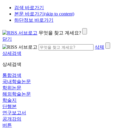
검색 바로가기
본문 바로가기(skip to content)
하단정보 바로가기
무엇을 찾고 계세요?
닫기
삭제
상세검색
상세검색
통합검색
국내학술논문
학위논문
해외학술논문
학술지
단행본
연구보고서
공개강의
버튼