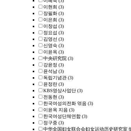
이혜숙
(3)
이현희
(3)
장필화
(3)
이은희
(3)
이창섭
(3)
정요섭
(3)
김영선
(3)
신영숙
(3)
이윤옥
(3)
中央硏究院
(3)
강윤정
(3)
윤석남
(3)
독립기념관
(3)
윤정란
(3)
KBS영상사업단
(3)
전동현
(3)
한국여성의전화 엮음
(3)
이윤옥 지음
(3)
한국여성단체연합
(3)
정구중
(3)
中华全国妇女联合会妇女运动历史研究室 