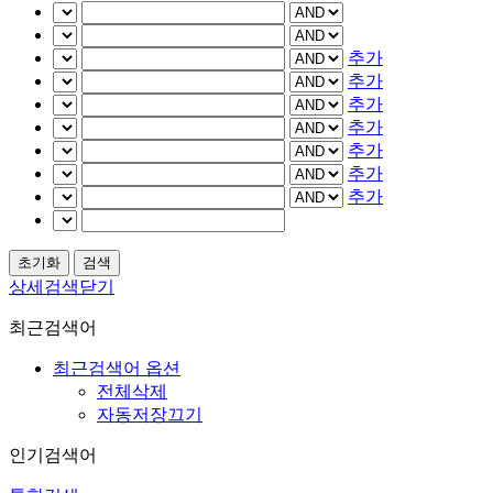
추가
추가
추가
추가
추가
추가
추가
상세검색닫기
최근검색어
최근검색어 옵션
전체삭제
자동저장끄기
인기검색어