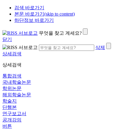
검색 바로가기
본문 바로가기(skip to content)
하단정보 바로가기
무엇을 찾고 계세요?
닫기
삭제
상세검색
상세검색
통합검색
국내학술논문
학위논문
해외학술논문
학술지
단행본
연구보고서
공개강의
버튼