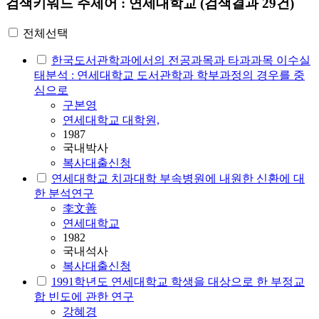
검색키워드
주제어 : 연세대학교
(검색결과 29건)
전체선택
한국도서관학과에서의 전공과목과 타과과목 이수실
태분석 :
연세대학교
도서관학과 학부과정의 경우를 중
심으로
구본영
연세대학교 대학원,
1987
국내박사
복사대출신청
연세대학교
치과대학 부속병원에 내원한 신환에 대
한 분석연구
李文善
연세대학교
1982
국내석사
복사대출신청
1991학년도
연세대학교
학생을 대상으로 한 부정교
합 빈도에 관한 연구
강혜경