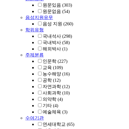
원문있음
(303)
원문없음
(54)
음성지원유무
음성 지원
(260)
학위유형
국내석사
(298)
국내박사
(58)
해외박사
(1)
주제분류
인문학
(227)
교육
(109)
농수해양
(16)
공학
(12)
자연과학
(12)
사회과학
(10)
의약학
(4)
기타
(4)
예술체육
(3)
수여기관
연세대학교
(65)