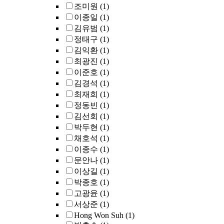
조미원
(1)
이종일
(1)
김유범
(1)
정태구
(1)
김익환
(1)
최광진
(1)
이준호
(1)
김경석
(1)
최재희
(1)
정동빈
(1)
김선회
(1)
박두현
(1)
채호석
(1)
이종수
(1)
문안나
(1)
이상길
(1)
박종호
(1)
고광윤
(1)
서상준
(1)
Hong Won Suh
(1)