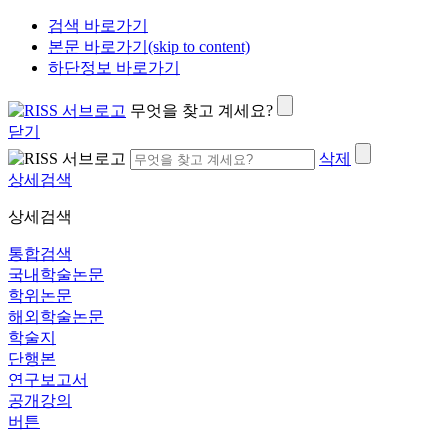
검색 바로가기
본문 바로가기(skip to content)
하단정보 바로가기
무엇을 찾고 계세요?
닫기
삭제
상세검색
상세검색
통합검색
국내학술논문
학위논문
해외학술논문
학술지
단행본
연구보고서
공개강의
버튼