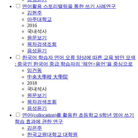
연어
활용 스토리텔링을 통한 쓰기 사례연구
김현주
아주대학교
2016
국내석사
원문보기
목차검색조회
음성듣기
한국어 학습자
연어
오류 양상에 따른 교육 방안 모색
: 중국인 한국어 중급 학습자의 ‘체언+용언’을 중심으로
임건동
中央大學校 大學院
2018
국내석사
원문보기
목차검색조회
음성듣기
연어
(collocation)를 활용한 초등학교 6학년 영어 쓰기
학습 효과에 관한 연구
김은주
한국교원대학교 대학원