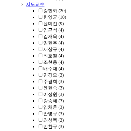
지도교수
강현화
(20)
한영균
(10)
원미진
(9)
임근석
(4)
김재욱
(4)
임현우
(4)
서상규
(4)
최호철
(4)
조현용
(4)
배주채
(4)
민경모
(3)
주경희
(3)
윤현숙
(3)
이정원
(3)
강승혜
(3)
임채훈
(3)
안병규
(3)
최성묵
(3)
민찬규
(3)