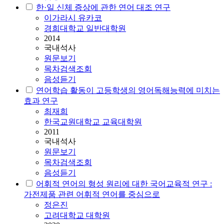
한·일 신체 증상에 관한
연어
대조 연구
이가라시 유카코
경희대학교 일반대학원
2014
국내석사
원문보기
목차검색조회
음성듣기
연어
학습 활동이 고등학생의 영어독해능력에 미치는
효과 연구
최재희
한국교원대학교 교육대학원
2011
국내석사
원문보기
목차검색조회
음성듣기
어휘적
연어
의 형성 원리에 대한 국어교육적 연구 :
가전제품 관련 어휘적
연어
를 중심으로
정은진
고려대학교 대학원