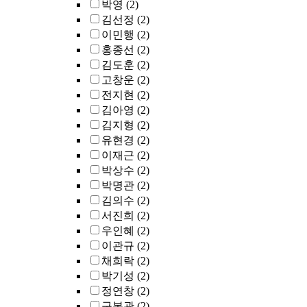
박영
(2)
김선정
(2)
이민행
(2)
홍종선
(2)
김도훈
(2)
고창운
(2)
전지현
(2)
김아영
(2)
김지형
(2)
유현경
(2)
이재근
(2)
박상수
(2)
박명관
(2)
김의수
(2)
서진희
(2)
우인혜
(2)
이관규
(2)
채희락
(2)
박기성
(2)
정연창
(2)
구본관
(2)