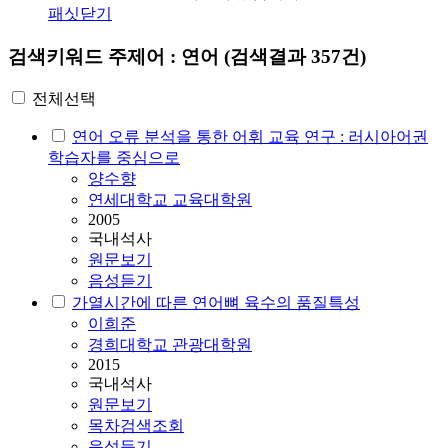
패싯닫기
검색키워드
주제어 : 연어
(검색결과 357건)
전체선택
연어
오류 분석을 통한 어휘 교육 연구 : 러시아어권
학습자를 중심으로
양수향
연세대학교 교육대학원
2005
국내석사
원문보기
음성듣기
가열시간에 따른
연어
뼈 육수의 품질특성
이희준
경희대학교 관광대학원
2015
국내석사
원문보기
목차검색조회
음성듣기