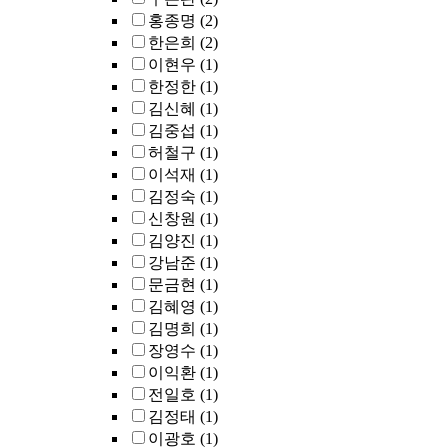
홍종명
(2)
한은희
(2)
이현우
(1)
한정한
(1)
김신혜
(1)
김중섭
(1)
허철구
(1)
이석재
(1)
김정숙
(1)
신창원
(1)
김양진
(1)
강남준
(1)
문금현
(1)
김혜영
(1)
김명희
(1)
장영수
(1)
이익환
(1)
전일호
(1)
김정태
(1)
이광호
(1)