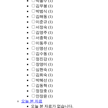
박흥수
(1)
김무봉
(1)
박범식
(1)
김해동
(1)
이준규
(1)
서정숙
(1)
김영주
(1)
서종학
(1)
이동주
(1)
신명선
(1)
김수동
(1)
정진강
(1)
장영미
(1)
심현숙
(1)
김희숙
(1)
박혜선
(1)
김동혁
(1)
정장호
(1)
안장윤
(1)
오늘 본 자료
오늘 본 자료가 없습니다.