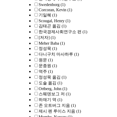
Swedenborg
(1)
Corcoran, Kevin
(1)
기일혜
(1)
Scougal, Henry
(1)
김태곤 옮김
(1)
한국경제사회연구소 편
(1)
[저자]
(1)
Meher Baba
(1)
정성묵
(1)
다니구치 마사하루
(1)
원문
(1)
문종원
(1)
역주
(1)
정성묵 옮김
(1)
도솔 옮김
(1)
Ortberg, John
(1)
스웨덴보그 저
(1)
하재기 역
(1)
존 오트버그 지음
(1)
제시 펜 루이스 지음
(1)
Murphy, Nancey
(1)