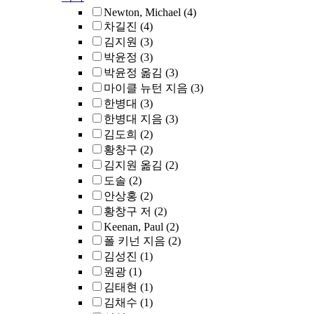
Newton, Michael
(4)
차길진
(4)
김지원
(3)
박윤정
(3)
박윤정 옮김
(3)
마이클 뉴턴 지음
(3)
한병대
(3)
한병대 지음
(3)
김도희
(2)
황창구
(2)
김지원 옮김
(2)
도솔
(2)
안상홍
(2)
황창구 저
(2)
Keenan, Paul
(2)
폴 키넌 지음
(2)
김성진
(1)
원광
(1)
김태현
(1)
김채수
(1)