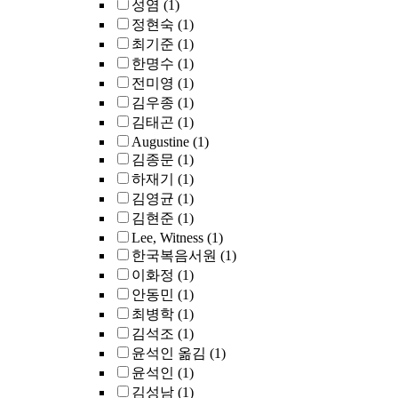
성염
(1)
정현숙
(1)
최기준
(1)
한명수
(1)
전미영
(1)
김우종
(1)
김태곤
(1)
Augustine
(1)
김종문
(1)
하재기
(1)
김영균
(1)
김현준
(1)
Lee, Witness
(1)
한국복음서원
(1)
이화정
(1)
안동민
(1)
최병학
(1)
김석조
(1)
윤석인 옮김
(1)
윤석인
(1)
김성남
(1)