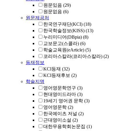
원문있음
(29)
원문없음
(6)
원문제공처
한국연구재단(KCI)
(18)
한국학술정보(KISS)
(13)
누리미디어(DBpia)
(8)
교보문고(스콜라)
(6)
학술교육원(eArticle)
(5)
코리아스칼라(코리아스칼라)
(2)
등재정보
KCI등재
(32)
KCI등재후보
(2)
학술지명
영어영문학연구
(3)
현대영미드라마
(3)
19세기 영어권 문학
(3)
영어영문학
(2)
한국예이츠 저널
(2)
근대영미소설
(2)
대한무용학회논문집
(1)