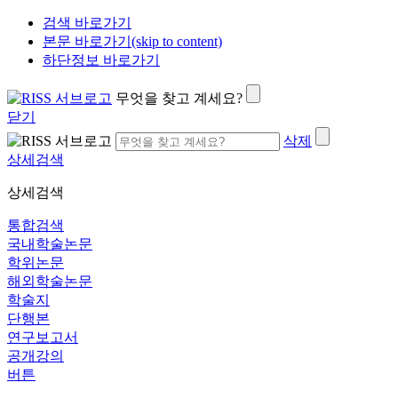
검색 바로가기
본문 바로가기(skip to content)
하단정보 바로가기
무엇을 찾고 계세요?
닫기
삭제
상세검색
상세검색
통합검색
국내학술논문
학위논문
해외학술논문
학술지
단행본
연구보고서
공개강의
버튼