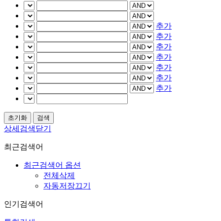
추가
추가
추가
추가
추가
추가
추가
상세검색닫기
최근검색어
최근검색어 옵션
전체삭제
자동저장끄기
인기검색어