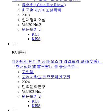
류춘희 ( Chun Hee Rhew )
한국현대영미소설학회
2013
현대영미소설
Vol.20 No.2
원문보기
2
KCI
KISS
KCI등재
데카당적 댄디 이상과 오스카 와일드의 교감(交感)—
「혈서삼태(血書三態)」를 중심으로—
고현혜
고려대학교 민족문화연구원
2024
민족문화연구
Vol.103 No.-
원문보기
2
KCI
KISS