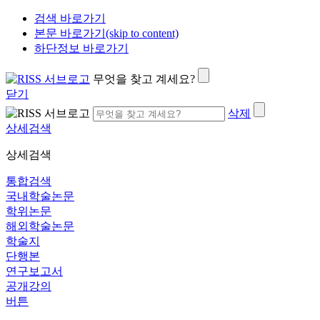
검색 바로가기
본문 바로가기(skip to content)
하단정보 바로가기
무엇을 찾고 계세요?
닫기
삭제
상세검색
상세검색
통합검색
국내학술논문
학위논문
해외학술논문
학술지
단행본
연구보고서
공개강의
버튼