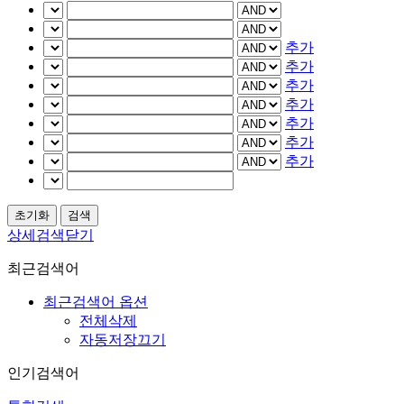
추가
추가
추가
추가
추가
추가
추가
상세검색닫기
최근검색어
최근검색어 옵션
전체삭제
자동저장끄기
인기검색어