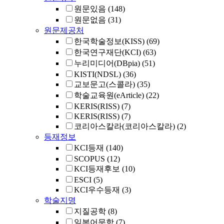
원문있음
(148)
원문없음
(31)
원문제공처
한국학술정보(KISS)
(69)
한국연구재단(KCI)
(63)
누리미디어(DBpia)
(51)
KISTI(NDSL)
(36)
교보문고(스콜라)
(35)
학술교육원(eArticle)
(22)
KERIS(RISS)
(7)
KERIS(RISS)
(7)
코리아스칼라(코리아스칼라)
(2)
등재정보
KCI등재
(140)
SCOPUS
(12)
KCI등재후보
(10)
ESCI
(5)
KCI우수등재
(3)
학술지명
지질공학
(8)
일본어문학
(7)