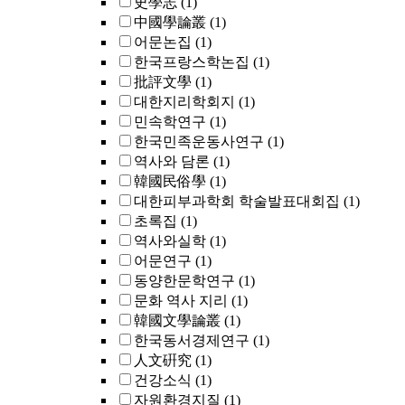
史學志
(1)
中國學論叢
(1)
어문논집
(1)
한국프랑스학논집
(1)
批評文學
(1)
대한지리학회지
(1)
민속학연구
(1)
한국민족운동사연구
(1)
역사와 담론
(1)
韓國民俗學
(1)
대한피부과학회 학술발표대회집
(1)
초록집
(1)
역사와실학
(1)
어문연구
(1)
동양한문학연구
(1)
문화 역사 지리
(1)
韓國文學論叢
(1)
한국동서경제연구
(1)
人文硏究
(1)
건강소식
(1)
자원환경지질
(1)