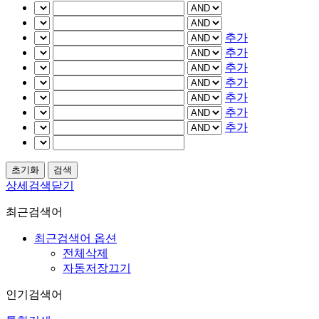
추가
추가
추가
추가
추가
추가
추가
상세검색닫기
최근검색어
최근검색어 옵션
전체삭제
자동저장끄기
인기검색어