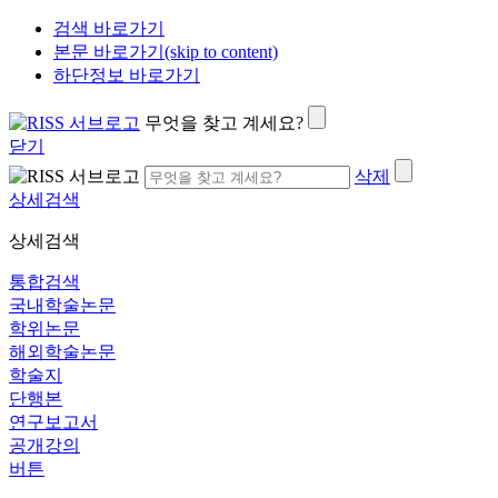
검색 바로가기
본문 바로가기(skip to content)
하단정보 바로가기
무엇을 찾고 계세요?
닫기
삭제
상세검색
상세검색
통합검색
국내학술논문
학위논문
해외학술논문
학술지
단행본
연구보고서
공개강의
버튼