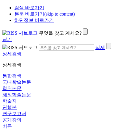
검색 바로가기
본문 바로가기(skip to content)
하단정보 바로가기
무엇을 찾고 계세요?
닫기
삭제
상세검색
상세검색
통합검색
국내학술논문
학위논문
해외학술논문
학술지
단행본
연구보고서
공개강의
버튼