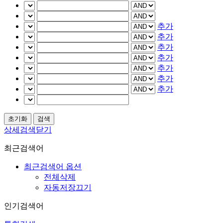
추가
추가
추가
추가
추가
추가
추가
상세검색닫기
최근검색어
최근검색어 옵션
전체삭제
자동저장끄기
인기검색어