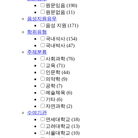
원문있음
(190)
원문없음
(11)
음성지원유무
음성 지원
(171)
학위유형
국내석사
(154)
국내박사
(47)
주제분류
사회과학
(76)
교육
(71)
인문학
(44)
의약학
(9)
공학
(7)
예술체육
(6)
기타
(6)
자연과학
(2)
수여기관
연세대학교
(18)
고려대학교
(13)
서울대학교
(10)