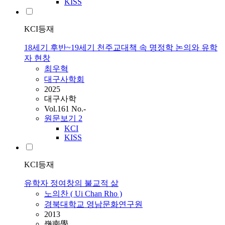
KISS
KCI등재
18세기 후반~19세기 천주교대책 속 명정학 논의와 유학
자 현창
최우혁
대구사학회
2025
대구사학
Vol.161 No.-
원문보기
2
KCI
KISS
KCI등재
유학자 정여창의 불교적 삶
노의찬 ( Ui Chan Rho )
경북대학교 영남문화연구원
2013
嶺南學