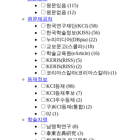
원문있음
(115)
원문없음
(12)
원문제공처
한국연구재단(KCI)
(58)
한국학술정보(KISS)
(56)
누리미디어(DBpia)
(22)
교보문고(스콜라)
(18)
학술교육원(eArticle)
(16)
KERIS(RISS)
(5)
KERIS(RISS)
(2)
코리아스칼라(코리아스칼라)
(1)
등재정보
KCI등재
(98)
KCI등재후보
(7)
KCI우수등재
(2)
구)KCI등재(통합)
(2)
02
(1)
학술지명
남명학연구
(8)
泰東古典硏究
(3)