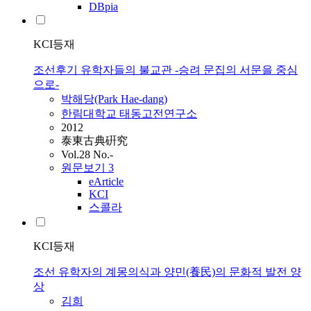
DBpia
KCI등재
조선후기 유학자들의 불교관 -승려 문집의 서문을 중심
으로-
박해당(Park Hae-dang)
한림대학교 태동고전연구소
2012
泰東古典硏究
Vol.28 No.-
원문보기
3
eArticle
KCI
스콜라
KCI등재
조선 유학자의 계몽의식과 양민(養民)의 문화적 발전 양
상
김희