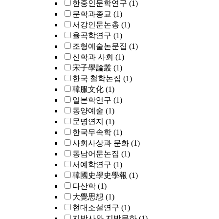
한중인문학연구
(1)
문학과종교
(1)
서강인문논총
(1)
율곡학연구
(1)
조형예술논문집
(1)
신학과 사회
(1)
宋子學論叢
(1)
한국 철학논집
(1)
韓服文化
(1)
일본학연구
(1)
동양예술
(1)
문명연지
(1)
한국무속학
(1)
사회사상과 문화
(1)
동남어문논집
(1)
서예학연구
(1)
韓國史學史學報
(1)
다산학
(1)
大覺思想
(1)
현대소설연구
(1)
지방사와 지방문화
(1)