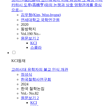
카하시 도루(高橋亨)와의 논쟁과 상호 영향관계를 중심
으로—
김우형(Kim, Woo-hyung)
연세대학교 국학연구원
2020
동방학지
Vol.190 No.-
원문보기
2
KCI
스콜라
KCI등재
고려시대 유학자의 불교 인식 개관
정성식
한국철학사연구회
2024
한국 철학논집
Vol.- No.82
원문보기
2
KCI