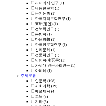
리터러시 연구
(1)
대동한문학
(1)
온지논총
(1)
한국지역문학연구
(1)
東硏(동연)
(1)
전북학연구
(1)
동방학
(1)
마음思想
(1)
한국한문학연구
(1)
신라문화
(1)
선문화연구
(1)
남명학(南冥學)
(1)
차세대 인문사회연구
(1)
아레테
(1)
주제분류
인문학
(108)
사회과학
(19)
예술체육
(4)
교육
(3)
기타
(3)