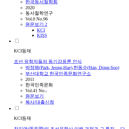
한국동서철학회
2020
동서철학연구
Vol.0 No.96
원문보기
2
KCI
KISS
KCI등재
조선 유학자들의 동기감응론 인식
박정해(Park, Jeong-Hae)
,
한동수(Han, Dong-Soo)
부산대학교 한국민족문화연구소
2011
한국민족문화
Vol.41 No.-
원문보기
복사/대출신청
KCI등재
장지연(張志淵)의 조선유학사 이해 과정과 그 특징 —다