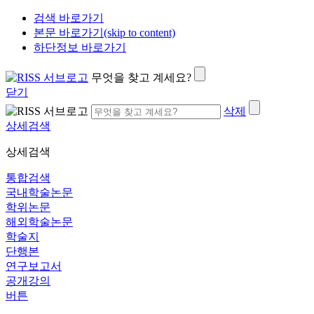
검색 바로가기
본문 바로가기(skip to content)
하단정보 바로가기
무엇을 찾고 계세요?
닫기
삭제
상세검색
상세검색
통합검색
국내학술논문
학위논문
해외학술논문
학술지
단행본
연구보고서
공개강의
버튼