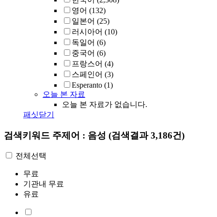
영어
(132)
일본어
(25)
러시아어
(10)
독일어
(6)
중국어
(6)
프랑스어
(4)
스페인어
(3)
Esperanto
(1)
오늘 본 자료
오늘 본 자료가 없습니다.
패싯닫기
검색키워드
주제어 : 음성
(검색결과 3,186건)
전체선택
무료
기관내 무료
유료