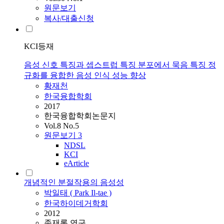
원문보기
복사/대출신청
KCI등재
음성 신호 특징과 셉스트럽 특징 분포에서 묵음 특징 정
규화를 융합한 음성 인식 성능 향상
황재천
한국융합학회
2017
한국융합학회논문지
Vol.8 No.5
원문보기
3
NDSL
KCI
eArticle
개념적인 분절작용의 음성성
박일태 ( Park Il-tae )
한국하이데거학회
2012
존재론 연구