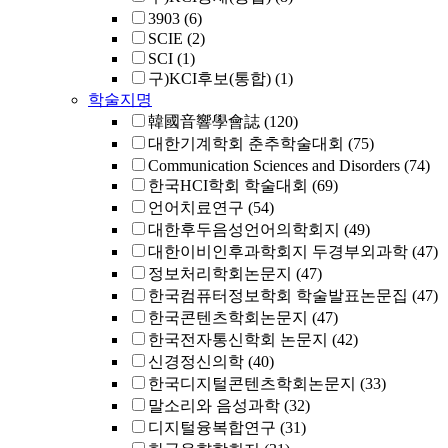
3903
(6)
SCIE
(2)
SCI
(1)
구)KCI후보(통합)
(1)
학술지명
韓國音響學會誌
(120)
대한기계학회 춘추학술대회
(75)
Communication Sciences and Disorders
(74)
한국HCI학회 학술대회
(69)
언어치료연구
(54)
대한후두음성언어의학회지
(49)
대한이비인후과학회지 두경부외과학
(47)
정보처리학회논문지
(47)
한국컴퓨터정보학회 학술발표논문집
(47)
한국콘텐츠학회논문지
(47)
한국전자통신학회 논문지
(42)
신경정신의학
(40)
한국디지털콘텐츠학회논문지
(33)
말소리와 음성과학
(32)
디지털융복합연구
(31)