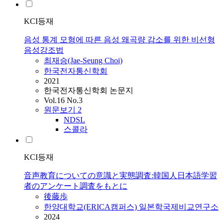
KCI등재
음성 통계 모형에 따른 음성 왜곡량 감소를 위한 비선형
음성강조법
최재승(Jae-Seung Choi)
한국전자통신학회
2021
한국전자통신학회 논문지
Vol.16 No.3
원문보기
2
NDSL
스콜라
KCI등재
音声教育についての意識と実態調査:韓国人日本語学習
者のアンケート調査をもとに
後藤歩
한양대학교(ERICA캠퍼스) 일본학국제비교연구소
2024