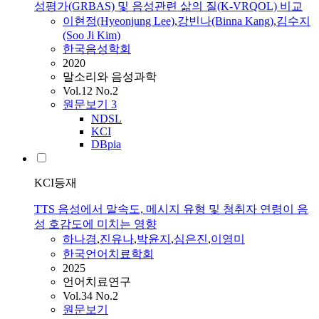
성평가(GRBAS) 및 음성관련 삶의 질(K-VRQOL) 비교
이현정(Hyeonjung Lee)
,
강빈나(Binna Kang)
,
김수지
(Soo Ji Kim)
한국음성학회
2020
말소리와 음성과학
Vol.12 No.2
원문보기
3
NDSL
KCI
DBpia
KCI등재
TTS 음성에서 말속도, 메시지 유형 및 청취자 연령이 음
성 호감도에 미치는 영향
하나경
,
진유나
,
박윤지
,
심은진
,
이영미
한국언어치료학회
2025
언어치료연구
Vol.34 No.2
원문보기