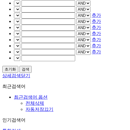
추가
추가
추가
추가
추가
추가
추가
상세검색닫기
최근검색어
최근검색어 옵션
전체삭제
자동저장끄기
인기검색어