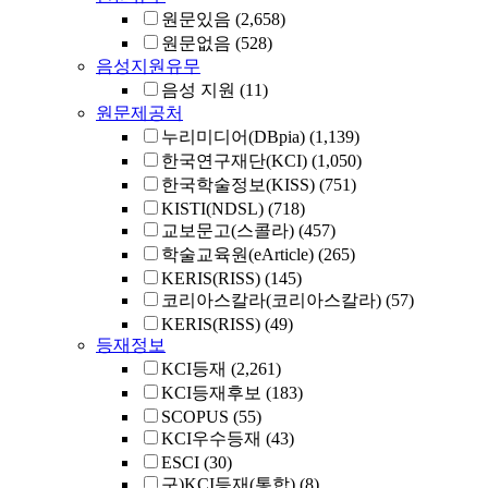
원문있음
(2,658)
원문없음
(528)
음성지원유무
음성 지원
(11)
원문제공처
누리미디어(DBpia)
(1,139)
한국연구재단(KCI)
(1,050)
한국학술정보(KISS)
(751)
KISTI(NDSL)
(718)
교보문고(스콜라)
(457)
학술교육원(eArticle)
(265)
KERIS(RISS)
(145)
코리아스칼라(코리아스칼라)
(57)
KERIS(RISS)
(49)
등재정보
KCI등재
(2,261)
KCI등재후보
(183)
SCOPUS
(55)
KCI우수등재
(43)
ESCI
(30)
구)KCI등재(통합)
(8)