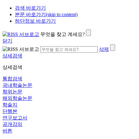
검색 바로가기
본문 바로가기(skip to content)
하단정보 바로가기
무엇을 찾고 계세요?
닫기
삭제
상세검색
상세검색
통합검색
국내학술논문
학위논문
해외학술논문
학술지
단행본
연구보고서
공개강의
버튼