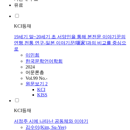
유료
KCI등재
19세기 말~20세기 초 서양인을 통해 본전문 이야기꾼의
연행 전통 연구-일본 이야기꾼[噺家]과의 비교를 중심으
로
이민희
한국문학언어학회
2024
어문론총
Vol.99 No.-
원문보기
2
KCI
KISS
KCI등재
서정주 시에 나타난 공동체와 이야기
김수이(Kim, Su-Yee)