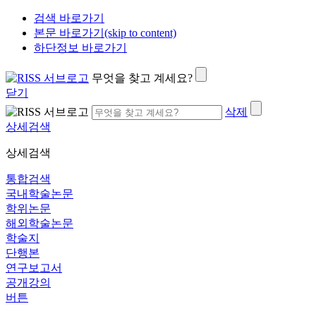
검색 바로가기
본문 바로가기(skip to content)
하단정보 바로가기
무엇을 찾고 계세요?
닫기
삭제
상세검색
상세검색
통합검색
국내학술논문
학위논문
해외학술논문
학술지
단행본
연구보고서
공개강의
버튼