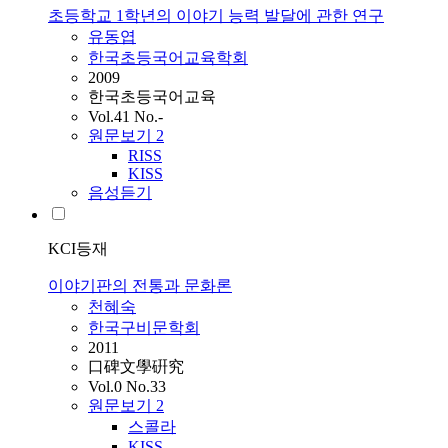
초등학교 1학년의 이야기 능력 발달에 관한 연구
유동엽
한국초등국어교육학회
2009
한국초등국어교육
Vol.41 No.-
원문보기
2
RISS
KISS
음성듣기
KCI등재
이야기판의 전통과 문화론
천혜숙
한국구비문학회
2011
口碑文學硏究
Vol.0 No.33
원문보기
2
스콜라
KISS