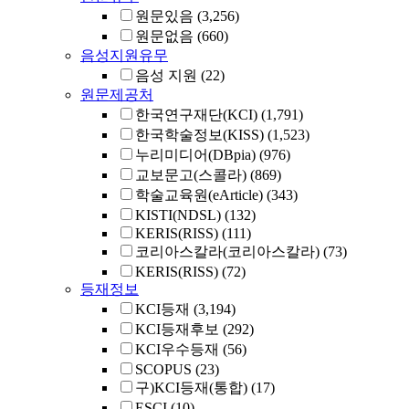
원문있음
(3,256)
원문없음
(660)
음성지원유무
음성 지원
(22)
원문제공처
한국연구재단(KCI)
(1,791)
한국학술정보(KISS)
(1,523)
누리미디어(DBpia)
(976)
교보문고(스콜라)
(869)
학술교육원(eArticle)
(343)
KISTI(NDSL)
(132)
KERIS(RISS)
(111)
코리아스칼라(코리아스칼라)
(73)
KERIS(RISS)
(72)
등재정보
KCI등재
(3,194)
KCI등재후보
(292)
KCI우수등재
(56)
SCOPUS
(23)
구)KCI등재(통합)
(17)
ESCI
(10)