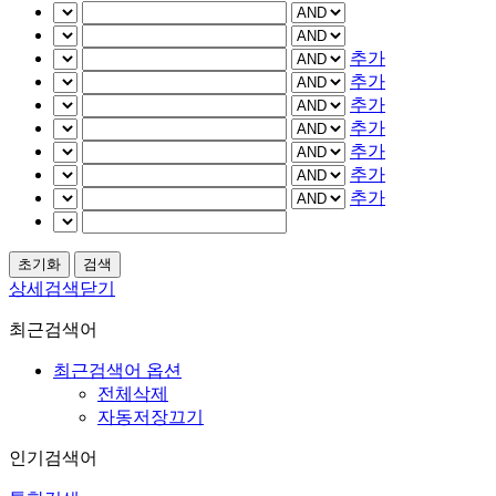
추가
추가
추가
추가
추가
추가
추가
상세검색닫기
최근검색어
최근검색어 옵션
전체삭제
자동저장끄기
인기검색어