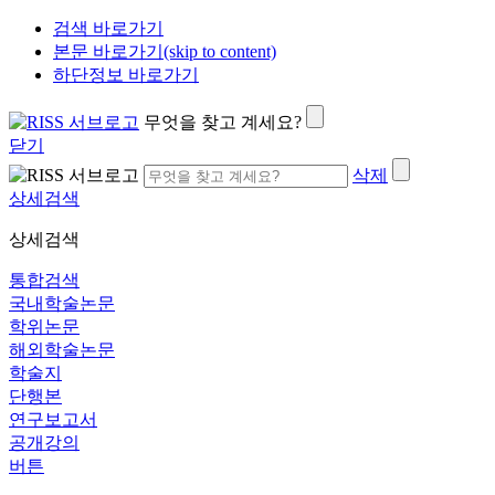
검색 바로가기
본문 바로가기(skip to content)
하단정보 바로가기
무엇을 찾고 계세요?
닫기
삭제
상세검색
상세검색
통합검색
국내학술논문
학위논문
해외학술논문
학술지
단행본
연구보고서
공개강의
버튼