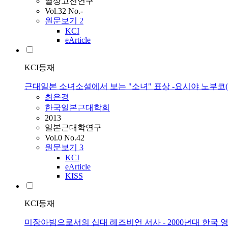
열상고전연구
Vol.32 No.-
원문보기
2
KCI
eArticle
KCI등재
근대일본 소녀소설에서 보는 "소녀" 표상 -요시야 노부코
최은경
한국일본근대학회
2013
일본근대학연구
Vol.0 No.42
원문보기
3
KCI
eArticle
KISS
KCI등재
미장아빔으로서의 십대 레즈비언 서사 - 2000년대 한국