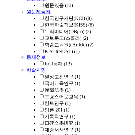
원문있음
(13)
원문제공처
한국연구재단(KCI)
(8)
한국학술정보(KISS)
(6)
누리미디어(DBpia)
(2)
교보문고(스콜라)
(2)
학술교육원(eArticle)
(2)
KISTI(NDSL)
(1)
등재정보
KCI등재
(13)
학술지명
열상고전연구
(1)
국어교육연구
(1)
漢陽法學
(1)
프랑스어문교육
(1)
칸트연구
(1)
담론 201
(1)
기록학연구
(1)
口碑文學硏究
(1)
대중서사연구
(1)