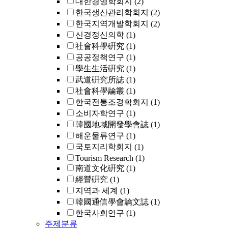
대한경영학회지
(2)
한국생산관리학회지
(2)
한국지역개발학회지
(2)
신경정신의학
(1)
社會科學硏究
(1)
공공정책연구
(1)
學生生活硏究
(1)
武道硏究所誌
(1)
社會科學論叢
(1)
한국전통조경학회지
(1)
소비자학연구
(1)
韓國地域開發學會誌
(1)
해운물류연구
(1)
국토지리학회지
(1)
Tourism Research
(1)
南道文化硏究
(1)
經營硏究
(1)
지역과 세계
(1)
韓國通信學會論文誌
(1)
한국사회연구
(1)
주제분류