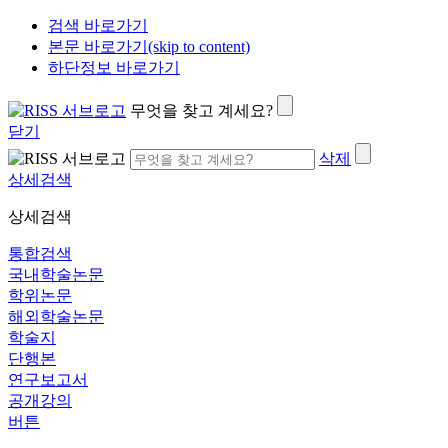
검색 바로가기
본문 바로가기(skip to content)
하단정보 바로가기
무엇을 찾고 계세요?
닫기
삭제
상세검색
상세검색
통합검색
국내학술논문
학위논문
해외학술논문
학술지
단행본
연구보고서
공개강의
버튼