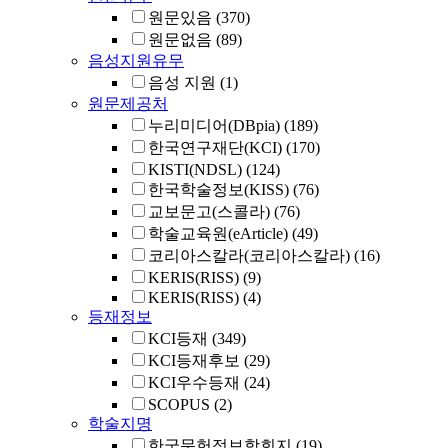
원문있음
(370)
원문없음
(89)
음성지원유무
음성 지원
(1)
원문제공처
누리미디어(DBpia)
(189)
한국연구재단(KCI)
(170)
KISTI(NDSL)
(124)
한국학술정보(KISS)
(76)
교보문고(스콜라)
(76)
학술교육원(eArticle)
(49)
코리아스칼라(코리아스칼라)
(16)
KERIS(RISS)
(9)
KERIS(RISS)
(4)
등재정보
KCI등재
(349)
KCI등재후보
(29)
KCI우수등재
(24)
SCOPUS
(2)
학술지명
한국문헌정보학회지
(19)