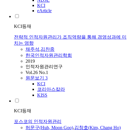
NDSL
KCI
eArticle
KCI등재
전략적 인적자원관리가 조직역량을 통해 경영성과에 미
치는 영향
채주석
,
김찬중
한국인적자원관리학회
2019
인적자원관리연구
Vol.26 No.1
원문보기
3
KCI
코리아스칼라
KISS
KCI등재
포스코의 인적자원관리
허문구(Huh, Moon Goo)
,
김창호(Kim, Chang Ho)