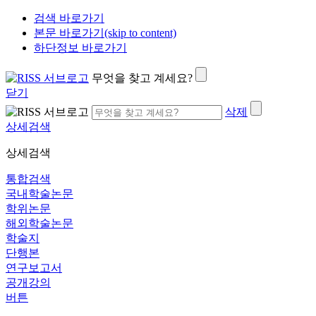
검색 바로가기
본문 바로가기(skip to content)
하단정보 바로가기
무엇을 찾고 계세요?
닫기
삭제
상세검색
상세검색
통합검색
국내학술논문
학위논문
해외학술논문
학술지
단행본
연구보고서
공개강의
버튼