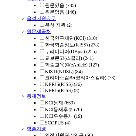
원문있음
(735)
원문없음
(146)
음성지원유무
음성 지원
(2)
원문제공처
한국연구재단(KCI)
(310)
한국학술정보(KISS)
(278)
누리미디어(DBpia)
(255)
교보문고(스콜라)
(241)
학술교육원(eArticle)
(127)
KISTI(NDSL)
(84)
코리아스칼라(코리아스칼라)
(73)
KERIS(RISS)
(26)
KERIS(RISS)
(8)
등재정보
KCI등재
(669)
KCI등재후보
(76)
KCI우수등재
(19)
SCOPUS
(4)
학술지명
인적자원관리연구
(66)