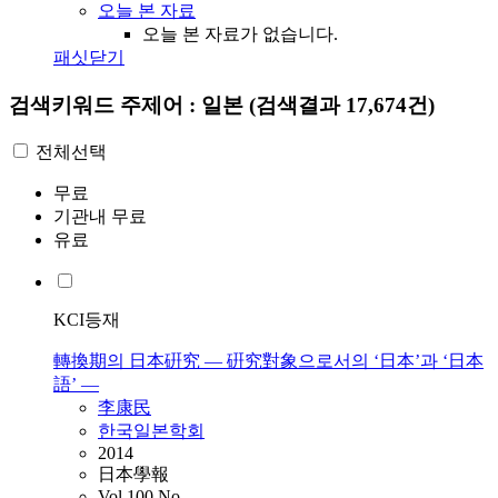
오늘 본 자료
오늘 본 자료가 없습니다.
패싯닫기
검색키워드
주제어 : 일본
(검색결과 17,674건)
전체선택
무료
기관내 무료
유료
KCI등재
轉換期의 日本硏究 ― 硏究對象으로서의 ‘日本’과 ‘日本
語’ ―
李康民
한국일본학회
2014
日本學報
Vol.100 No.-