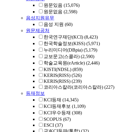
원문있음
(15,076)
원문없음
(2,598)
음성지원유무
음성 지원
(60)
원문제공처
한국연구재단(KCI)
(8,423)
한국학술정보(KISS)
(5,971)
누리미디어(DBpia)
(5,179)
교보문고(스콜라)
(2,590)
학술교육원(eArticle)
(2,446)
KISTI(NDSL)
(859)
KERIS(RISS)
(526)
KERIS(RISS)
(239)
코리아스칼라(코리아스칼라)
(227)
등재정보
KCI등재
(14,345)
KCI등재후보
(1,109)
KCI우수등재
(308)
SCOPUS
(67)
ESCI
(37)
구)KCI등재(통합)
(32)