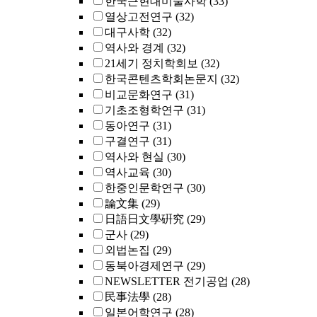
한국근현대미술사학
(33)
열상고전연구
(32)
대구사학
(32)
역사와 경계
(32)
21세기 정치학회보
(32)
한국콘텐츠학회논문지
(32)
비교문화연구
(31)
기초조형학연구
(31)
동아연구
(31)
구결연구
(31)
역사와 현실
(30)
역사교육
(30)
한중인문학연구
(30)
論文集
(29)
日語日文學硏究
(29)
군사
(29)
외법논집
(29)
동북아경제연구
(29)
NEWSLETTER 전기공업
(28)
民事法學
(28)
일본어학연구
(28)