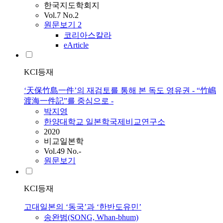
한국지도학회지
Vol.7 No.2
원문보기
2
코리아스칼라
eArticle
KCI등재
‘天保竹島一件’의 재검토를 통해 본 독도 영유권 - “竹嶋
渡海一件記”를 중심으로 -
박지영
한양대학교 일본학국제비교연구소
2020
비교일본학
Vol.49 No.-
원문보기
KCI등재
고대일본의 ‘동국’과 ‘한반도유민’
송완범(SONG, Whan-bhum)