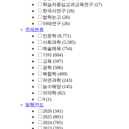
학습자중심교과교육연구
(27)
한국사연구
(26)
법학논고
(26)
아태연구
(26)
주제분류
인문학
(9,771)
사회과학
(5,585)
예술체육
(754)
기타
(604)
교육
(597)
공학
(506)
복합학
(499)
자연과학
(243)
농수해양
(145)
의약학
(82)
9
(1)
발행연도
2026
(341)
2025
(801)
2024
(765)
2023
(705)