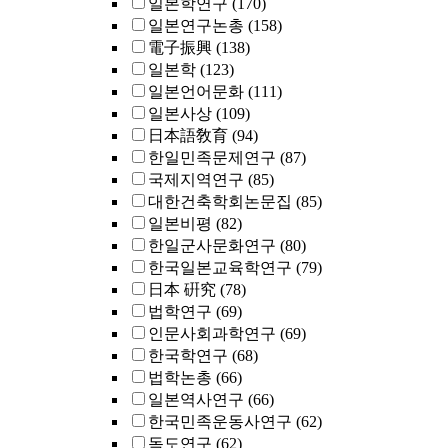
일본학연구
(170)
일본연구논총
(158)
電子振興
(138)
일본학
(123)
일본언어문화
(111)
일본사상
(109)
日本語敎育
(94)
한일민족문제연구
(87)
국제지역연구
(85)
대한건축학회논문집
(85)
일본비평
(82)
한일군사문화연구
(80)
한국일본교육학연구
(79)
日本 硏究
(78)
법학연구
(69)
인문사회과학연구
(69)
한국학연구
(68)
법학논총
(66)
일본역사연구
(66)
한국민족운동사연구
(62)
독도연구
(62)