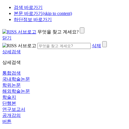
검색 바로가기
본문 바로가기(skip to content)
하단정보 바로가기
무엇을 찾고 계세요?
닫기
삭제
상세검색
상세검색
통합검색
국내학술논문
학위논문
해외학술논문
학술지
단행본
연구보고서
공개강의
버튼