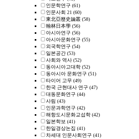
인문학연구
(61)
인문사회 21
(60)
東北亞歷史論叢
(58)
翰林日本學
(56)
아시아연구
(56)
아시아문화연구
(55)
외국학연구
(54)
일본공간
(53)
사회와 역사
(52)
동아시아고대학
(52)
동아시아 문화연구
(51)
타이어 고무
(49)
한국 근현대사 연구
(47)
대동문화연구
(44)
사림
(43)
인문과학연구
(42)
해항도시문화교섭학
(42)
일본학보
(41)
한일경상논집
(41)
차세대 인문사회연구
(41)