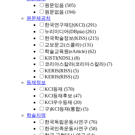
원문있음
(505)
원문없음
(194)
원문제공처
한국연구재단(KCI)
(291)
누리미디어(DBpia)
(261)
한국학술정보(KISS)
(215)
교보문고(스콜라)
(131)
학술교육원(eArticle)
(62)
KISTI(NDSL)
(8)
코리아스칼라(코리아스칼라)
(7)
KERIS(RISS)
(5)
KERIS(RISS)
(2)
등재정보
KCI등재
(570)
KCI등재후보
(47)
KCI우수등재
(20)
구)KCI등재(통합)
(5)
학술지명
한국독립운동사연구
(76)
한국민족운동사연구
(58)