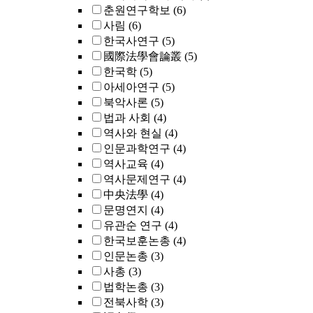
춘원연구학보
(6)
사림
(6)
한국사연구
(5)
國際法學會論叢
(5)
한국학
(5)
아세아연구
(5)
북악사론
(5)
법과 사회
(4)
역사와 현실
(4)
인문과학연구
(4)
역사교육
(4)
역사문제연구
(4)
中央法學
(4)
문명연지
(4)
유관순 연구
(4)
한국보훈논총
(4)
인문논총
(3)
사총
(3)
법학논총
(3)
전북사학
(3)