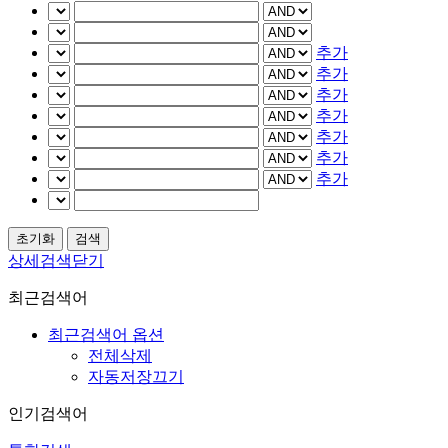
추가
추가
추가
추가
추가
추가
추가
상세검색닫기
최근검색어
최근검색어 옵션
전체삭제
자동저장끄기
인기검색어