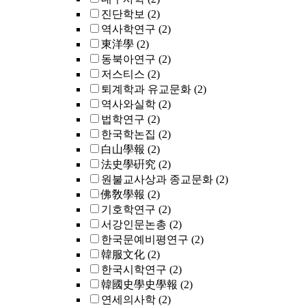
진단학보
(2)
역사학연구
(2)
東洋學
(2)
동북아연구
(2)
저스티스
(2)
퇴계학과 유교문화
(2)
역사와실학
(2)
법학연구
(2)
한국학논집
(2)
白山學報
(2)
法史學硏究
(2)
원불교사상과 종교문화
(2)
佛敎學報
(2)
기호학연구
(2)
서강인문논총
(2)
한국문예비평연구
(2)
韓服文化
(2)
한국시학연구
(2)
韓國史學史學報
(2)
연세의사학
(2)