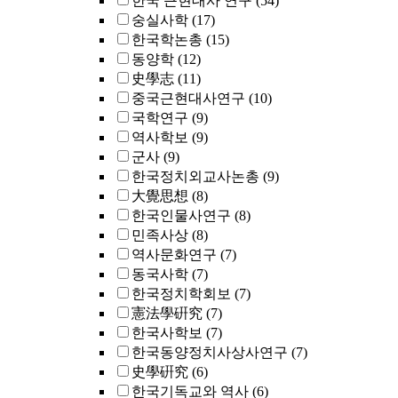
한국 근현대사 연구
(54)
숭실사학
(17)
한국학논총
(15)
동양학
(12)
史學志
(11)
중국근현대사연구
(10)
국학연구
(9)
역사학보
(9)
군사
(9)
한국정치외교사논총
(9)
大覺思想
(8)
한국인물사연구
(8)
민족사상
(8)
역사문화연구
(7)
동국사학
(7)
한국정치학회보
(7)
憲法學硏究
(7)
한국사학보
(7)
한국동양정치사상사연구
(7)
史學硏究
(6)
한국기독교와 역사
(6)