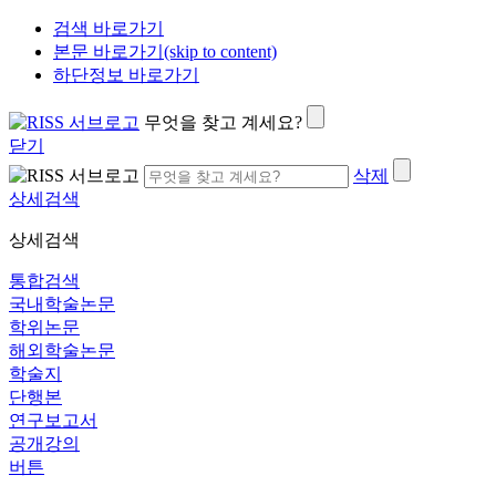
검색 바로가기
본문 바로가기(skip to content)
하단정보 바로가기
무엇을 찾고 계세요?
닫기
삭제
상세검색
상세검색
통합검색
국내학술논문
학위논문
해외학술논문
학술지
단행본
연구보고서
공개강의
버튼