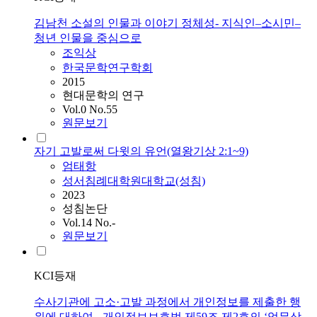
김남천 소설의 인물과 이야기 정체성- 지식인–소시민–
청년 인물을 중심으로
조익상
한국문학연구학회
2015
현대문학의 연구
Vol.0 No.55
원문보기
자기 고발로써 다윗의 유언(열왕기상 2:1~9)
엄태항
성서침례대학원대학교(성침)
2023
성침논단
Vol.14 No.-
원문보기
KCI등재
수사기관에 고소·고발 과정에서 개인정보를 제출한 행
위에 대하여 - 개인정보보호법 제59조 제2호의 ‘업무상