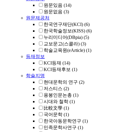
원문있음
(14)
원문없음
(3)
원문제공처
한국연구재단(KCI)
(6)
한국학술정보(KISS)
(6)
누리미디어(DBpia)
(5)
교보문고(스콜라)
(3)
학술교육원(eArticle)
(1)
등재정보
KCI등재
(14)
KCI등재후보
(1)
학술지명
현대문학의 연구
(2)
저스티스
(2)
용봉인문논총
(1)
시대와 철학
(1)
比較文學
(1)
국어문학
(1)
한국아동문학연구
(1)
민족문학사연구
(1)