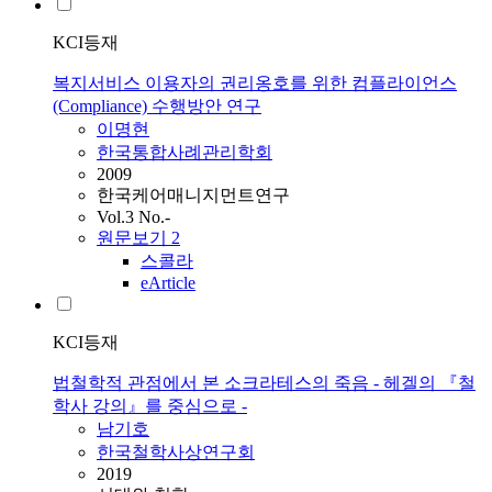
KCI등재
복지서비스 이용자의 권리옹호를 위한 컴플라이언스
(Compliance) 수행방안 연구
이명현
한국통합사례관리학회
2009
한국케어매니지먼트연구
Vol.3 No.-
원문보기
2
스콜라
eArticle
KCI등재
법철학적 관점에서 본 소크라테스의 죽음 - 헤겔의 『철
학사 강의』를 중심으로 -
남기호
한국철학사상연구회
2019