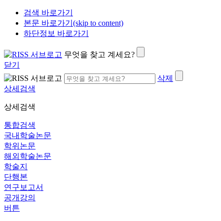
검색 바로가기
본문 바로가기(skip to content)
하단정보 바로가기
무엇을 찾고 계세요?
닫기
삭제
상세검색
상세검색
통합검색
국내학술논문
학위논문
해외학술논문
학술지
단행본
연구보고서
공개강의
버튼