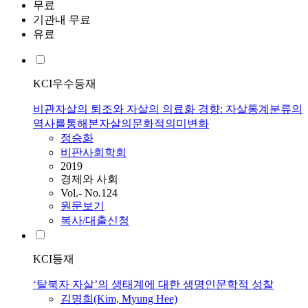
무료
기관내 무료
유료
KCI우수등재
비관자살의 퇴조와 자살의 의료화 경향: 자살통계분류의
역사를통해본자살의문화적의미변화
정승화
비판사회학회
2019
경제와 사회
Vol.- No.124
원문보기
복사/대출신청
KCI등재
‘탈북자 자살’의 생태계에 대한 생명인문학적 성찰
김명희(Kim, Myung Hee)