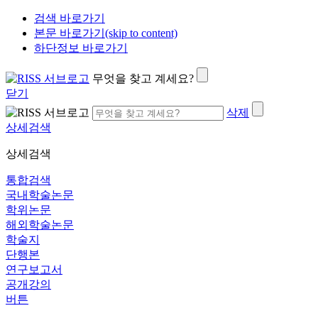
검색 바로가기
본문 바로가기(skip to content)
하단정보 바로가기
무엇을 찾고 계세요?
닫기
삭제
상세검색
상세검색
통합검색
국내학술논문
학위논문
해외학술논문
학술지
단행본
연구보고서
공개강의
버튼