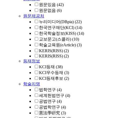
원문있음
(42)
원문없음
(6)
원문제공처
누리미디어(DBpia)
(22)
한국연구재단(KCI)
(14)
한국학술정보(KISS)
(14)
교보문고(스콜라)
(10)
학술교육원(eArticle)
(3)
KERIS(RISS)
(2)
KERIS(RISS)
(2)
등재정보
KCI등재
(38)
KCI우수등재
(3)
KCI등재후보
(2)
학술지명
법학연구
(4)
세계헌법연구
(4)
공법연구
(4)
공법학연구
(4)
憲法學硏究
(3)