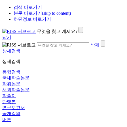
검색 바로가기
본문 바로가기(skip to content)
하단정보 바로가기
무엇을 찾고 계세요?
닫기
삭제
상세검색
상세검색
통합검색
국내학술논문
학위논문
해외학술논문
학술지
단행본
연구보고서
공개강의
버튼