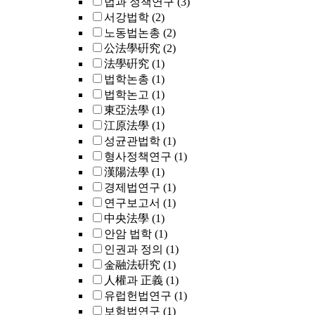
법과 정책연구
(3)
서강법학
(2)
노동법논총
(2)
公法學硏究
(2)
法學硏究
(1)
법학논총
(1)
법학논고
(1)
東亞法學
(1)
江原法學
(1)
성균관법학
(1)
형사정책연구
(1)
漢陽法學
(1)
경제법연구
(1)
연구보고서
(1)
中央法學
(1)
안암 법학
(1)
인권과 정의
(1)
金融法硏究
(1)
人權과 正義
(1)
유럽헌법연구
(1)
보험법연구
(1)