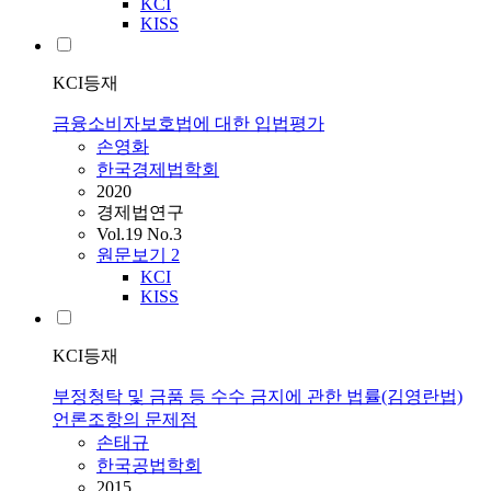
KCI
KISS
KCI등재
금융소비자보호법에 대한 입법평가
손영화
한국경제법학회
2020
경제법연구
Vol.19 No.3
원문보기
2
KCI
KISS
KCI등재
부정청탁 및 금품 등 수수 금지에 관한 법률(김영란법)
언론조항의 문제점
손태규
한국공법학회
2015