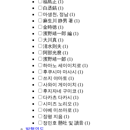
福島正
(1)
白丞鎬
(1)
마생천, 정남
(1)
麻生川 静男 著
(1)
金時徳
(1)
濱野靖一郎 編
(1)
大川真
(1)
淸水則夫
(1)
阿部光麿
(1)
濱野靖一郞
(1)
하마노 세이이치로
(1)
후쿠시마 마사시
(1)
쓰지 야마토
(1)
사와이 게이이치
(1)
후지자네 구미코
(1)
다카츠 다카시
(1)
시미즈 노리오
(1)
아베 미쓰마로
(1)
장평 지음
(1)
정민호 懸吐 및 讀音
(1)
발행연도