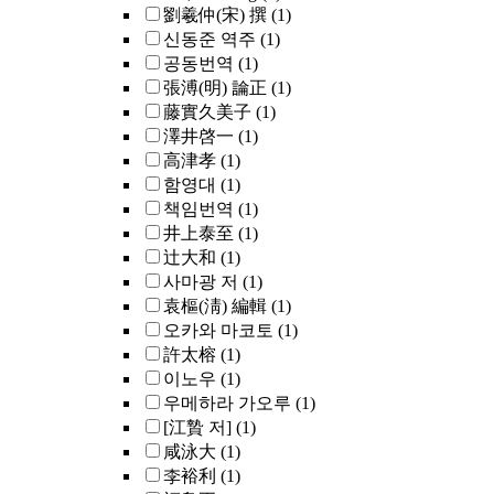
劉羲仲(宋) 撰
(1)
신동준 역주
(1)
공동번역
(1)
張溥(明) 論正
(1)
藤實久美子
(1)
澤井啓一
(1)
高津孝
(1)
함영대
(1)
책임번역
(1)
井上泰至
(1)
辻大和
(1)
사마광 저
(1)
袁樞(淸) 編輯
(1)
오카와 마코토
(1)
許太榕
(1)
이노우
(1)
우메하라 가오루
(1)
[江贄 저]
(1)
咸泳大
(1)
李裕利
(1)