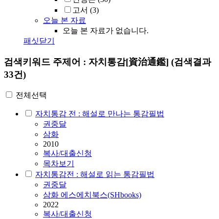
고서
(3)
오늘 본 자료
오늘 본 자료가 없습니다.
패싯닫기
검색키워드
주제어 : 자치통감[資治通鑑]
(검색결과
33건)
전체선택
자치통감 전 : 해설로 만나는 통감필법
권중달
삼화
2010
복사/대출신청
목차보기
자치통감전 : 해설로 읽는 통감필법
권중달
삼화 에스에치북스(SHbooks)
2022
복사/대출신청