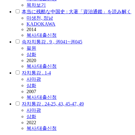
목차보기
本当に残酷な中国史 : 大著「資治通鑑」を読み解く
마생천, 정남
KADOKAWA
2014
복사/대출신청
속자치통감 . 9 , 권041~권045
필원
삼화
2020
복사/대출신청
자치통감 . 1-4
사마광
삼화
2007
복사/대출신청
자치통감 . 24-25, 43, 45-47, 49
사마광
삼화
2022
복사/대출신청