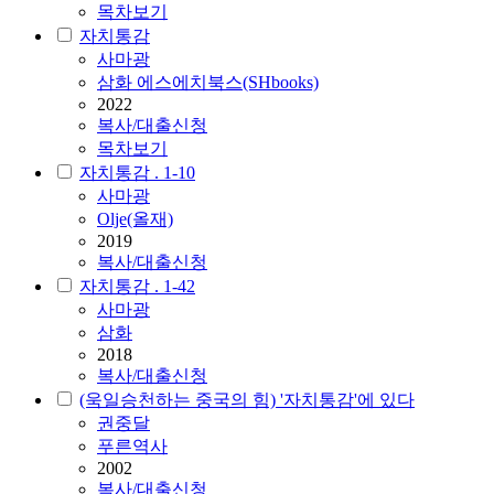
목차보기
자치통감
사마광
삼화 에스에치북스(SHbooks)
2022
복사/대출신청
목차보기
자치통감 . 1-10
사마광
Olje(올재)
2019
복사/대출신청
자치통감 . 1-42
사마광
삼화
2018
복사/대출신청
(욱일승천하는 중국의 힘) '자치통감'에 있다
권중달
푸른역사
2002
복사/대출신청