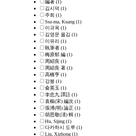
編著
(1)
김시덕
(1)
주희
(1)
Ssu-ma, Kuang
(1)
이규옥
(1)
김영문 옮김
(1)
이유리
(1)
執筆者
(1)
梅原郁 編
(1)
周紹良
(1)
周紹良 著
(1)
高橋亨
(1)
강붕
(1)
兪英玉
(1)
李忠九 譯註
(1)
袁樞(宋) 編次
(1)
張溥(明) 論正
(1)
胡思敬(淸) 輯
(1)
Hu, Sijing
(1)
다카하시 도루
(1)
Liu, Xizhong
(1)