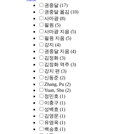
권중달
(17)
권중달 옮김
(10)
사마광
(8)
필원
(5)
사마광 지음
(5)
필원 지음
(5)
강지
(4)
권중달 지음
(4)
김정화
(3)
김정화 역주
(3)
강지 편
(3)
신동준
(2)
Zhang, Pu
(2)
Yuan, Shu
(2)
정민호
(1)
이충구
(1)
성백효
(1)
김영문
(1)
유영옥
(1)
백승호
(1)