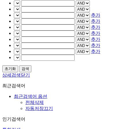
추가
추가
추가
추가
추가
추가
추가
상세검색닫기
최근검색어
최근검색어 옵션
전체삭제
자동저장끄기
인기검색어