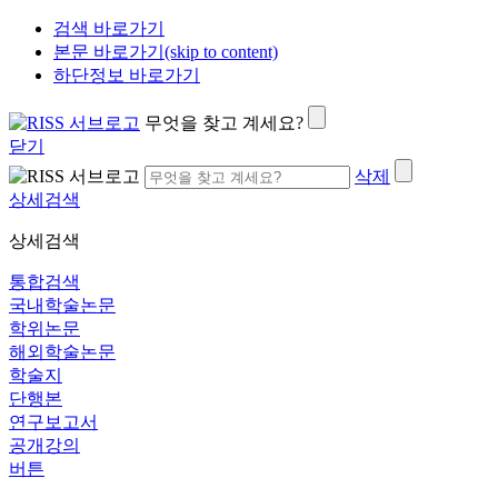
검색 바로가기
본문 바로가기(skip to content)
하단정보 바로가기
무엇을 찾고 계세요?
닫기
삭제
상세검색
상세검색
통합검색
국내학술논문
학위논문
해외학술논문
학술지
단행본
연구보고서
공개강의
버튼