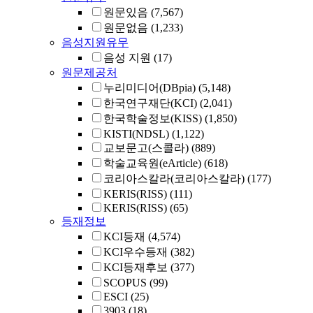
원문있음
(7,567)
원문없음
(1,233)
음성지원유무
음성 지원
(17)
원문제공처
누리미디어(DBpia)
(5,148)
한국연구재단(KCI)
(2,041)
한국학술정보(KISS)
(1,850)
KISTI(NDSL)
(1,122)
교보문고(스콜라)
(889)
학술교육원(eArticle)
(618)
코리아스칼라(코리아스칼라)
(177)
KERIS(RISS)
(111)
KERIS(RISS)
(65)
등재정보
KCI등재
(4,574)
KCI우수등재
(382)
KCI등재후보
(377)
SCOPUS
(99)
ESCI
(25)
3903
(18)