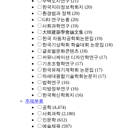
주택도시연구
(21)
한국지리정보학회지
(20)
환경법과 정책
(20)
GRI 연구논총
(20)
사회과학연구
(19)
大韓建築學會論文集
(19)
한국 자동차공학회논문집
(19)
한국기상학회 학술대회 논문집
(18)
글로벌문화콘텐츠
(18)
커뮤니케이션 디자인학연구
(17)
기초조형학연구
(17)
한국유체기계학회 논문집
(17)
차세대융합기술학회논문지
(17)
법학연구
(16)
지방정부연구
(16)
한국혁신학회지
(16)
주제분류
공학
(4,474)
사회과학
(2,180)
인문학
(612)
예술체육
(597)