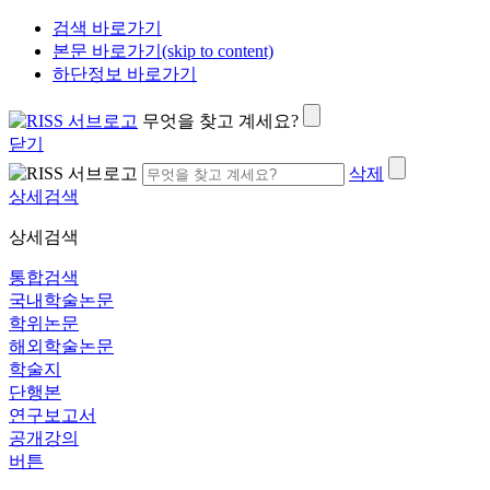
검색 바로가기
본문 바로가기(skip to content)
하단정보 바로가기
무엇을 찾고 계세요?
닫기
삭제
상세검색
상세검색
통합검색
국내학술논문
학위논문
해외학술논문
학술지
단행본
연구보고서
공개강의
버튼