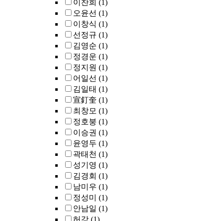
이찬희
(1)
오윤선
(1)
이창식
(1)
선정규
(1)
김영순
(1)
정경운
(1)
정지원
(1)
어일선
(1)
김일태
(1)
宣釘奎
(1)
최창모
(1)
정호붕
(1)
이승권
(1)
윤영두
(1)
곽태천
(1)
성기영
(1)
김경회
(1)
남미우
(1)
정성미
(1)
안남일
(1)
허강
(1)