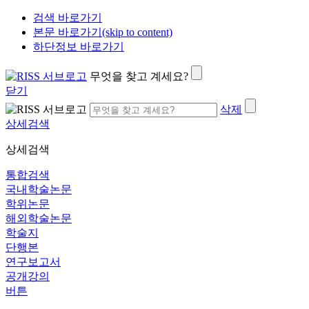
검색 바로가기
본문 바로가기(skip to content)
하단정보 바로가기
무엇을 찾고 계세요?
닫기
삭제
상세검색
상세검색
통합검색
국내학술논문
학위논문
해외학술논문
학술지
단행본
연구보고서
공개강의
버튼