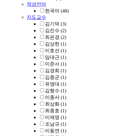
작성언어
한국어
(48)
지도교수
김기덕
(3)
김진수
(2)
최은경
(2)
김상헌
(1)
이호선
(1)
임대근
(1)
이준서
(1)
김경희
(1)
김종군
(1)
유영대
(1)
김형수
(1)
이종서
(1)
최상화
(1)
최종호
(1)
이재영
(1)
조남규
(1)
이동연
(1)