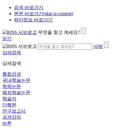
검색 바로가기
본문 바로가기(skip to content)
하단정보 바로가기
무엇을 찾고 계세요?
닫기
삭제
상세검색
상세검색
통합검색
국내학술논문
학위논문
해외학술논문
학술지
단행본
연구보고서
공개강의
버튼