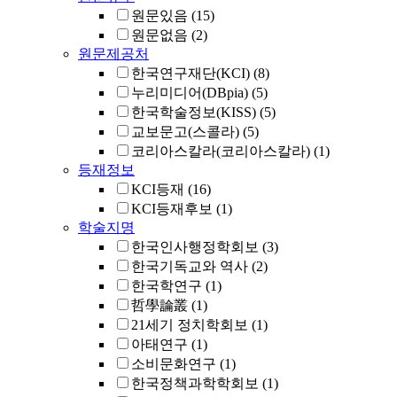
원문있음
(15)
원문없음
(2)
원문제공처
한국연구재단(KCI)
(8)
누리미디어(DBpia)
(5)
한국학술정보(KISS)
(5)
교보문고(스콜라)
(5)
코리아스칼라(코리아스칼라)
(1)
등재정보
KCI등재
(16)
KCI등재후보
(1)
학술지명
한국인사행정학회보
(3)
한국기독교와 역사
(2)
한국학연구
(1)
哲學論叢
(1)
21세기 정치학회보
(1)
아태연구
(1)
소비문화연구
(1)
한국정책과학학회보
(1)