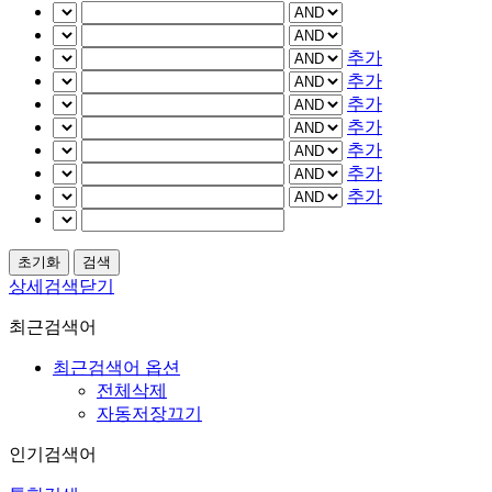
추가
추가
추가
추가
추가
추가
추가
상세검색닫기
최근검색어
최근검색어 옵션
전체삭제
자동저장끄기
인기검색어