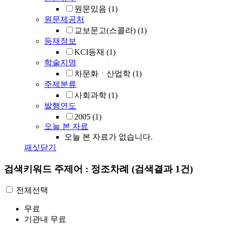
원문있음
(1)
원문제공처
교보문고(스콜라)
(1)
등재정보
KCI등재
(1)
학술지명
차문화ㆍ산업학
(1)
주제분류
사회과학
(1)
발행연도
2005
(1)
오늘 본 자료
오늘 본 자료가 없습니다.
패싯닫기
검색키워드
주제어 : 정조차례
(검색결과 1건)
전체선택
무료
기관내 무료