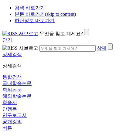
검색 바로가기
본문 바로가기(skip to content)
하단정보 바로가기
무엇을 찾고 계세요?
닫기
삭제
상세검색
상세검색
통합검색
국내학술논문
학위논문
해외학술논문
학술지
단행본
연구보고서
공개강의
버튼