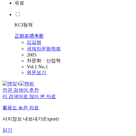
유료
KCI등재
正朝茶禮考察
김길령
국제차문화학회
2005
차문화ㆍ산업학
Vol.1 No.1
원문보기
1
연관 검색어 추천
이 검색어로 많이 본 자료
활용도 높은 자료
서지정보 내보내기(Export)
닫기