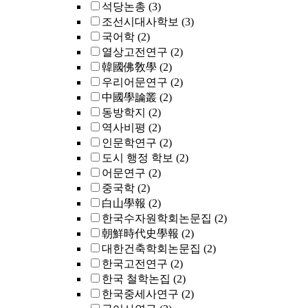
석당논총
(3)
조선시대사학보
(3)
국어학
(2)
열상고전연구
(2)
韓國佛敎學
(2)
우리어문연구
(2)
中國學論叢
(2)
동방학지
(2)
역사비평
(2)
인문학연구
(2)
도시 행정 학보
(2)
어문연구
(2)
중국학
(2)
白山學報
(2)
한국수자원학회논문집
(2)
朝鮮時代史學報
(2)
대한건축학회논문집
(2)
한국고전연구
(2)
한국 철학논집
(2)
한국중세사연구
(2)