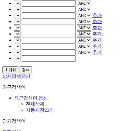
추가
추가
추가
추가
추가
추가
추가
상세검색닫기
최근검색어
최근검색어 옵션
전체삭제
자동저장끄기
인기검색어