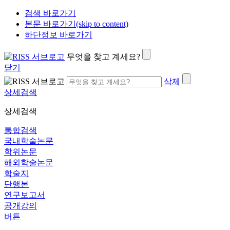
검색 바로가기
본문 바로가기(skip to content)
하단정보 바로가기
무엇을 찾고 계세요?
닫기
삭제
상세검색
상세검색
통합검색
국내학술논문
학위논문
해외학술논문
학술지
단행본
연구보고서
공개강의
버튼