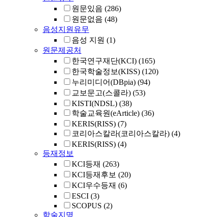
원문있음
(286)
원문없음
(48)
음성지원유무
음성 지원
(1)
원문제공처
한국연구재단(KCI)
(165)
한국학술정보(KISS)
(120)
누리미디어(DBpia)
(94)
교보문고(스콜라)
(53)
KISTI(NDSL)
(38)
학술교육원(eArticle)
(36)
KERIS(RISS)
(7)
코리아스칼라(코리아스칼라)
(4)
KERIS(RISS)
(4)
등재정보
KCI등재
(263)
KCI등재후보
(20)
KCI우수등재
(6)
ESCI
(3)
SCOPUS
(2)
학술지명