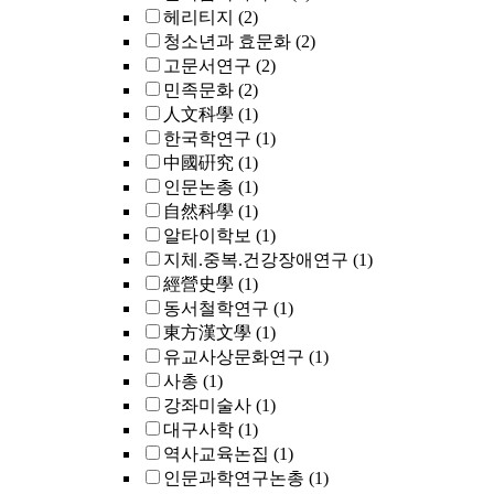
헤리티지
(2)
청소년과 효문화
(2)
고문서연구
(2)
민족문화
(2)
人文科學
(1)
한국학연구
(1)
中國硏究
(1)
인문논총
(1)
自然科學
(1)
알타이학보
(1)
지체.중복.건강장애연구
(1)
經營史學
(1)
동서철학연구
(1)
東方漢文學
(1)
유교사상문화연구
(1)
사총
(1)
강좌미술사
(1)
대구사학
(1)
역사교육논집
(1)
인문과학연구논총
(1)