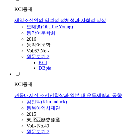
KCI등재
재일조선인의 역설적 정체성과 사회적 상상
오태영(Oh, Tae Young)
동악어문학회
2016
동악어문학
Vol.67 No.-
원문보기
2
KCI
DBpia
KCI등재
관동대지진 조선인학살과 일본 내 운동세력의 동향
김인덕(Kim Induck)
동북아역사재단
2015
東北亞歷史論叢
Vol.- No.49
원문보기
2