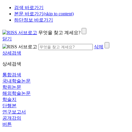
검색 바로가기
본문 바로가기(skip to content)
하단정보 바로가기
무엇을 찾고 계세요?
닫기
삭제
상세검색
상세검색
통합검색
국내학술논문
학위논문
해외학술논문
학술지
단행본
연구보고서
공개강의
버튼