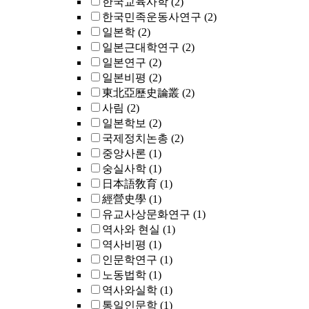
한국교육사학
(2)
한국민족운동사연구
(2)
일본학
(2)
일본근대학연구
(2)
일본연구
(2)
일본비평
(2)
東北亞歷史論叢
(2)
사림
(2)
일본학보
(2)
국제정치논총
(2)
중앙사론
(1)
숭실사학
(1)
日本語敎育
(1)
經營史學
(1)
유교사상문화연구
(1)
역사와 현실
(1)
역사비평
(1)
인문학연구
(1)
노동법학
(1)
역사와실학
(1)
통일인문학
(1)