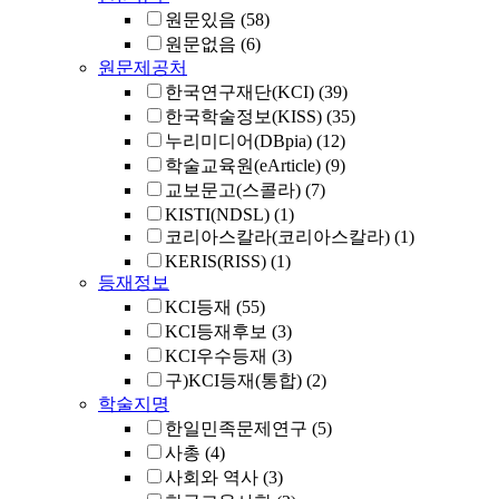
원문있음
(58)
원문없음
(6)
원문제공처
한국연구재단(KCI)
(39)
한국학술정보(KISS)
(35)
누리미디어(DBpia)
(12)
학술교육원(eArticle)
(9)
교보문고(스콜라)
(7)
KISTI(NDSL)
(1)
코리아스칼라(코리아스칼라)
(1)
KERIS(RISS)
(1)
등재정보
KCI등재
(55)
KCI등재후보
(3)
KCI우수등재
(3)
구)KCI등재(통합)
(2)
학술지명
한일민족문제연구
(5)
사총
(4)
사회와 역사
(3)