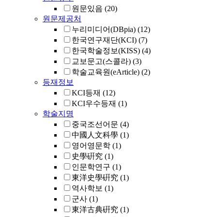
원문있음
(20)
원문제공처
누리미디어(DBpia)
(12)
한국연구재단(KCI)
(7)
한국학술정보(KISS)
(4)
교보문고(스콜라)
(3)
학술교육원(eArticle)
(2)
등재정보
KCI등재
(12)
KCI우수등재
(1)
학술지명
중국조선어문
(4)
中國人文科學
(1)
영어영문학
(1)
史學硏究
(1)
인문학연구
(1)
東洋史學硏究
(1)
역사학보
(1)
군사
(1)
東洋古典硏究
(1)