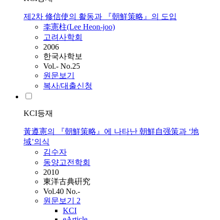
제2차 修信使의 활동과 『朝鮮策略』의 도입
李憲柱(Lee Heon-joo)
고려사학회
2006
한국사학보
Vol.- No.25
원문보기
복사/대출신청
KCI등재
黃遵憲의 『朝鮮策略』에 나타난 朝鮮自强策과 ‘地
域’의식
김수자
동양고전학회
2010
東洋古典硏究
Vol.40 No.-
원문보기
2
KCI
eArticle