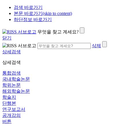
검색 바로가기
본문 바로가기(skip to content)
하단정보 바로가기
무엇을 찾고 계세요?
닫기
삭제
상세검색
상세검색
통합검색
국내학술논문
학위논문
해외학술논문
학술지
단행본
연구보고서
공개강의
버튼