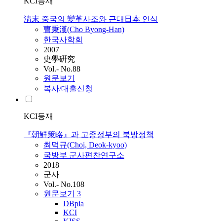
KCI등재
淸末 중국의 變革사조와 근대日本 인식
曺秉漢(Cho Byong-Han)
한국사학회
2007
史學硏究
Vol.- No.88
원문보기
복사/대출신청
KCI등재
『朝鮮策略』과 고종정부의 북방정책
최덕규(Choi, Deok-kyoo)
국방부 군사편찬연구소
2018
군사
Vol.- No.108
원문보기
3
DBpia
KCI