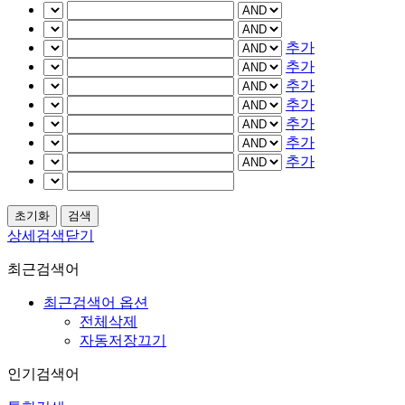
추가
추가
추가
추가
추가
추가
추가
상세검색닫기
최근검색어
최근검색어 옵션
전체삭제
자동저장끄기
인기검색어