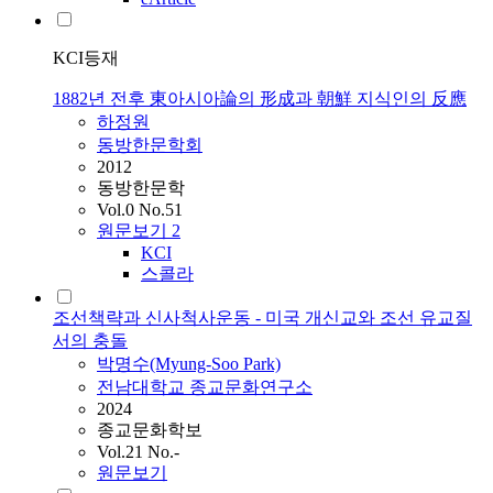
KCI등재
1882년 전후 東아시아論의 形成과 朝鮮 지식인의 反應
하정원
동방한문학회
2012
동방한문학
Vol.0 No.51
원문보기
2
KCI
스콜라
조선책략과 신사척사운동 - 미국 개신교와 조선 유교질
서의 충돌
박명수(Myung-Soo Park)
전남대학교 종교문화연구소
2024
종교문화학보
Vol.21 No.-
원문보기