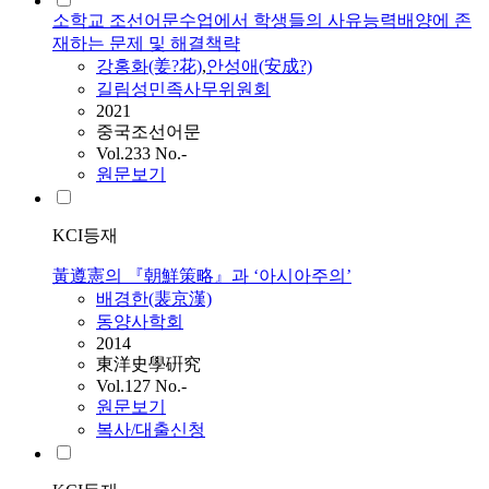
소학교 조선어문수업에서 학생들의 사유능력배양에 존
재하는 문제 및 해결책략
강홍화(姜?花)
,
안성애(安成?)
길림성민족사무위원회
2021
중국조선어문
Vol.233 No.-
원문보기
KCI등재
黃遵憲의 『朝鮮策略』과 ‘아시아주의’
배경한(裴京漢)
동양사학회
2014
東洋史學硏究
Vol.127 No.-
원문보기
복사/대출신청