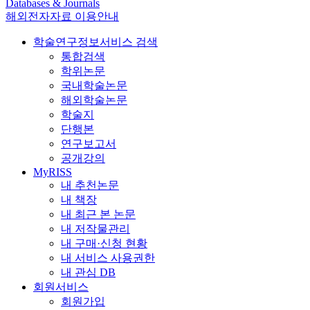
Databases & Journals
해외전자자료 이용안내
학술연구정보서비스 검색
통합검색
학위논문
국내학술논문
해외학술논문
학술지
단행본
연구보고서
공개강의
MyRISS
내 추천논문
내 책장
내 최근 본 논문
내 저작물관리
내 구매·신청 현황
내 서비스 사용권한
내 관심 DB
회원서비스
회원가입