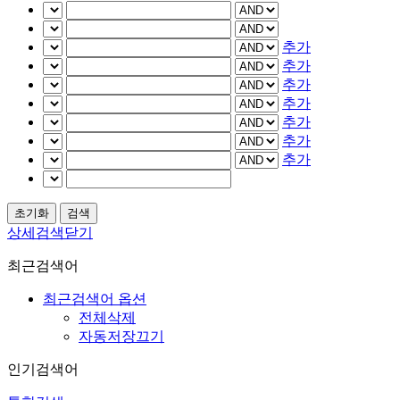
추가
추가
추가
추가
추가
추가
추가
상세검색닫기
최근검색어
최근검색어 옵션
전체삭제
자동저장끄기
인기검색어