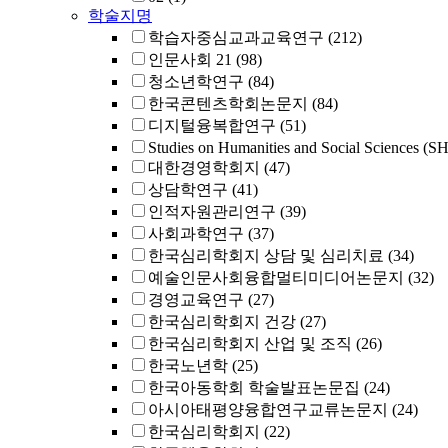
학술지명
학습자중심교과교육연구
(212)
인문사회 21
(98)
청소년학연구
(84)
한국콘텐츠학회논문지
(84)
디지털융복합연구
(51)
Studies on Humanities and Social Sciences (S
대한경영학회지
(47)
상담학연구
(41)
인적자원관리연구
(39)
사회과학연구
(37)
한국심리학회지 상담 및 심리치료
(34)
예술인문사회융합멀티미디어논문지
(32)
경영교육연구
(27)
한국심리학회지 건강
(27)
한국심리학회지 산업 및 조직
(26)
한국노년학
(25)
한국아동학회 학술발표논문집
(24)
아시아태평양융합연구교류논문지
(24)
한국심리학회지
(22)