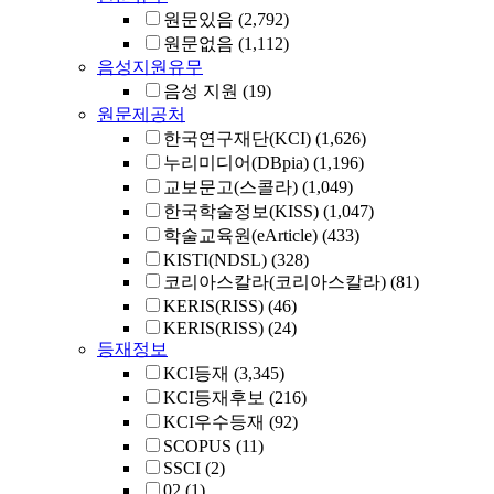
원문있음
(2,792)
원문없음
(1,112)
음성지원유무
음성 지원
(19)
원문제공처
한국연구재단(KCI)
(1,626)
누리미디어(DBpia)
(1,196)
교보문고(스콜라)
(1,049)
한국학술정보(KISS)
(1,047)
학술교육원(eArticle)
(433)
KISTI(NDSL)
(328)
코리아스칼라(코리아스칼라)
(81)
KERIS(RISS)
(46)
KERIS(RISS)
(24)
등재정보
KCI등재
(3,345)
KCI등재후보
(216)
KCI우수등재
(92)
SCOPUS
(11)
SSCI
(2)
02
(1)