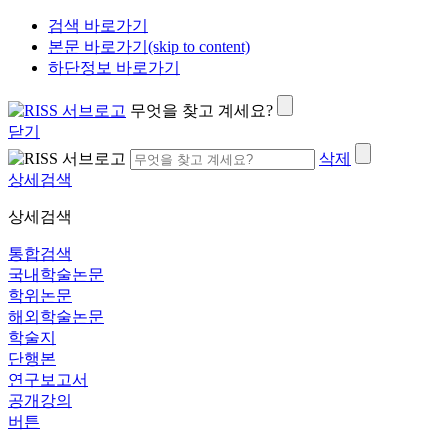
검색 바로가기
본문 바로가기(skip to content)
하단정보 바로가기
무엇을 찾고 계세요?
닫기
삭제
상세검색
상세검색
통합검색
국내학술논문
학위논문
해외학술논문
학술지
단행본
연구보고서
공개강의
버튼