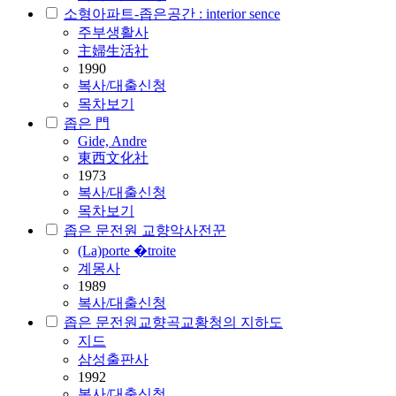
소형아파트-좁은공간 : interior sence
주부생활사
主婦生活社
1990
복사/대출신청
목차보기
좁은 門
Gide, Andre
東西文化社
1973
복사/대출신청
목차보기
좁은 문전원 교향악사전꾼
(La)porte �troite
계몽사
1989
복사/대출신청
좁은 문전원교향곡교황청의 지하도
지드
삼성출판사
1992
복사/대출신청