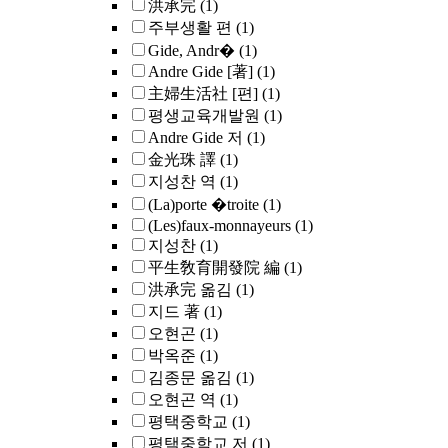
洪承完
(1)
주부생활 편
(1)
Gide, Andr�
(1)
Andre Gide [著]
(1)
主婦生活社 [편]
(1)
평생교육개발원
(1)
Andre Gide 저
(1)
金光珠 譯
(1)
지성찬 역
(1)
(La)porte �troite
(1)
(Les)faux-monnayeurs
(1)
지성찬
(1)
平生敎育開發院 編
(1)
洪承完 옮김
(1)
지드 著
(1)
오현곤
(1)
박옥준
(1)
김종문 옮김
(1)
오현곤 역
(1)
평택중학교
(1)
평택중학교 저
(1)