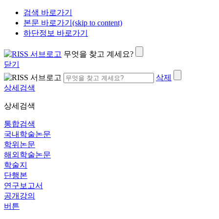
검색 바로가기
본문 바로가기(skip to content)
하단정보 바로가기
무엇을 찾고 계세요?
닫기
삭제
상세검색
상세검색
통합검색
국내학술논문
학위논문
해외학술논문
학술지
단행본
연구보고서
공개강의
버튼