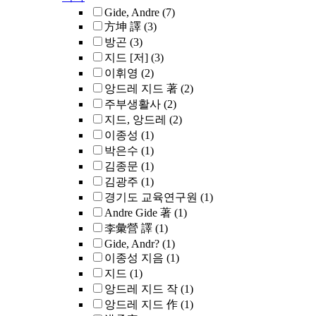
Gide, Andre
(7)
方坤 譯
(3)
방곤
(3)
지드 [저]
(3)
이휘영
(2)
앙드레 지드 著
(2)
주부생활사
(2)
지드, 앙드레
(2)
이종성
(1)
박은수
(1)
김종문
(1)
김광주
(1)
경기도 교육연구원
(1)
Andre Gide 著
(1)
李彙營 譯
(1)
Gide, Andr?
(1)
이종성 지음
(1)
지드
(1)
앙드레 지드 작
(1)
앙드레 지드 作
(1)