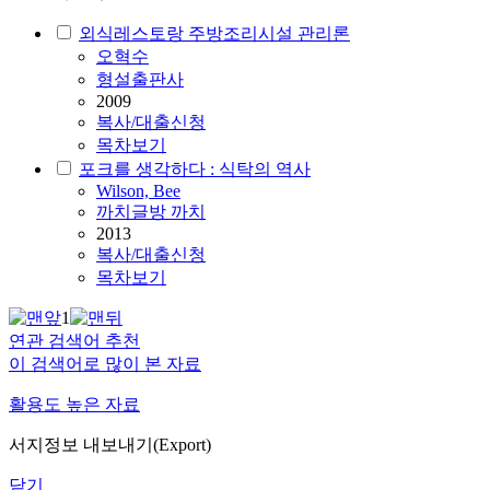
외식레스토랑 주방조리시설 관리론
오혁수
형설출판사
2009
복사/대출신청
목차보기
포크를 생각하다 : 식탁의 역사
Wilson, Bee
까치글방 까치
2013
복사/대출신청
목차보기
1
연관 검색어 추천
이 검색어로 많이 본 자료
활용도 높은 자료
서지정보 내보내기(Export)
닫기