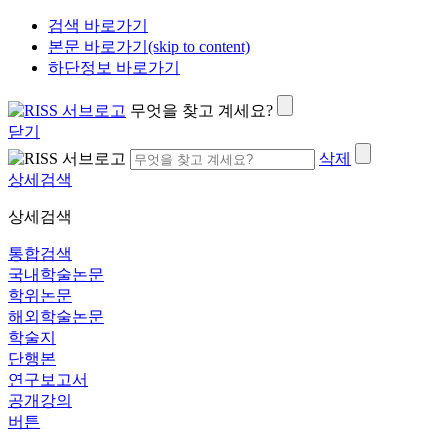
검색 바로가기
본문 바로가기(skip to content)
하단정보 바로가기
무엇을 찾고 계세요?
닫기
삭제
상세검색
상세검색
통합검색
국내학술논문
학위논문
해외학술논문
학술지
단행본
연구보고서
공개강의
버튼