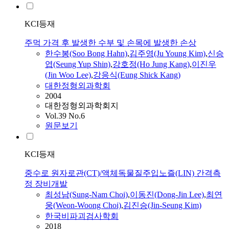
KCI등재
주먹 가격 후 발생한 수부 및 손목에 발생한 손상
한수봉(Soo Bong Hahn)
,
김주영(Ju Young Kim)
,
신승
엽(Seung Yup Shin)
,
강호정(Ho Jung Kang)
,
이진우
(Jin Woo Lee)
,
강응식(Eung Shick Kang)
대한정형외과학회
2004
대한정형외과학회지
Vol.39 No.6
원문보기
KCI등재
중수로 원자로관(CT)/액체독물질주입노즐(LIN) 간격측
정 장비개발
최성남(Sung-Nam Choi)
,
이동진(Dong-Jin Lee)
,
최연
웅(Weon-Woong Choi)
,
김진승(Jin-Seung Kim)
한국비파괴검사학회
2018