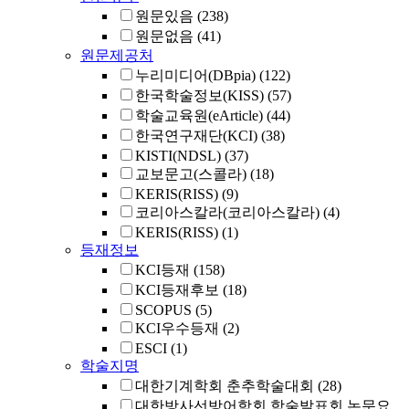
원문있음
(238)
원문없음
(41)
원문제공처
누리미디어(DBpia)
(122)
한국학술정보(KISS)
(57)
학술교육원(eArticle)
(44)
한국연구재단(KCI)
(38)
KISTI(NDSL)
(37)
교보문고(스콜라)
(18)
KERIS(RISS)
(9)
코리아스칼라(코리아스칼라)
(4)
KERIS(RISS)
(1)
등재정보
KCI등재
(158)
KCI등재후보
(18)
SCOPUS
(5)
KCI우수등재
(2)
ESCI
(1)
학술지명
대한기계학회 춘추학술대회
(28)
대한방사선방어학회 학술발표회 논문요