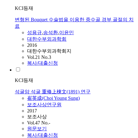
KCI등재
변형된 Bouquet 수술법을 이용한 중수골 경부 골절의 치
료
성용규
,
송석환
,
이윤민
대한수부외과학회
2016
대한수부외과학회지
Vol.21 No.3
복사/대출신청
KCI등재
석굴암 석굴 重修上棟文(1891) 연구
崔英成(Choi Young Sung)
보조사상연구원
2017
보조사상
Vol.47 No.-
원문보기
복사/대출신청