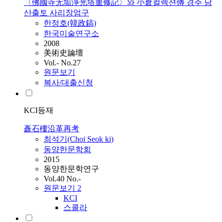
〈佛國寺无垢淨光塔重修記〉와 小倉컬렉션傳 경주 남
산출토 사리장엄구
한정호(韓政鎬)
한국미술연구소
2008
美術史論壇
Vol.- No.27
원문보기
복사/대출신청
KCI등재
矗石樓沿革再考
최석기(Choi Seok ki)
동양한문학회
2015
동양한문학연구
Vol.40 No.-
원문보기
2
KCI
스콜라