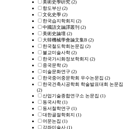
美術史學硏究
(2)
항도부산
(2)
文化史學
(2)
한국습지학회지
(2)
中國語文論譯叢刊
(2)
美術史論壇
(2)
大韓機械學會論文集B
(2)
한국철도학회논문집
(2)
불교미술사학
(2)
한국가시화정보학회지
(2)
중국문학
(2)
미술문화연구
(2)
한국중어중문학회 우수논문집
(2)
한국건축시공학회 학술발표대회 논문집
(2)
산업기술종합연구소 논문집
(1)
동국사학
(1)
동서철학연구
(1)
대한골절학회지
(1)
어문논집
(1)
강좌미술사
(1)