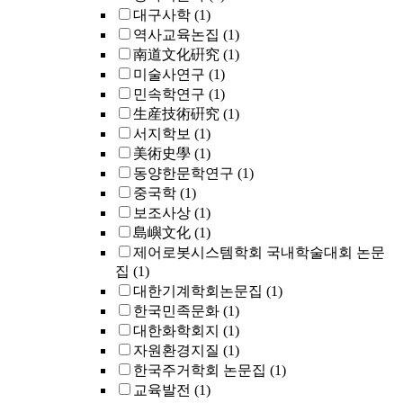
대구사학
(1)
역사교육논집
(1)
南道文化硏究
(1)
미술사연구
(1)
민속학연구
(1)
生産技術硏究
(1)
서지학보
(1)
美術史學
(1)
동양한문학연구
(1)
중국학
(1)
보조사상
(1)
島嶼文化
(1)
제어로봇시스템학회 국내학술대회 논문
집
(1)
대한기계학회논문집
(1)
한국민족문화
(1)
대한화학회지
(1)
자원환경지질
(1)
한국주거학회 논문집
(1)
교육발전
(1)