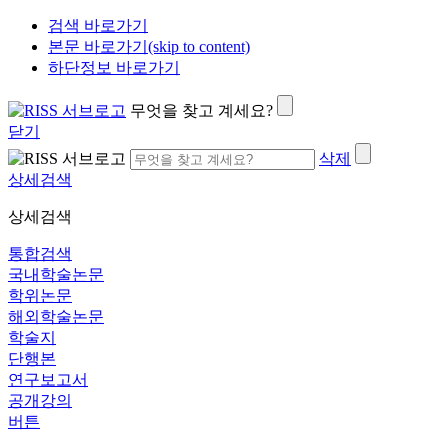
검색 바로가기
본문 바로가기(skip to content)
하단정보 바로가기
무엇을 찾고 계세요?
닫기
삭제
상세검색
상세검색
통합검색
국내학술논문
학위논문
해외학술논문
학술지
단행본
연구보고서
공개강의
버튼