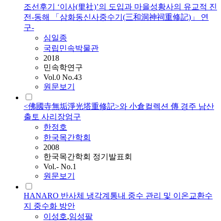
조선후기 ‘이사(里社)’의 도입과 마을성황사의 유교적 진
전-동해 「삼화동신사중수기(三和洞神祠重修記)」 연
구-
심일종
국립민속박물관
2018
민속학연구
Vol.0 No.43
원문보기
<佛國寺無垢淨光塔重修記>와 小倉컬렉션 傳 경주 남산
출토 사리장엄구
한정호
한국목간학회
2008
한국목간학회 정기발표회
Vol.- No.1
원문보기
HANARO 반사체 냉각계통내 중수 관리 및 이온교환수
지 중수화 방안
이성호
,
임성팔