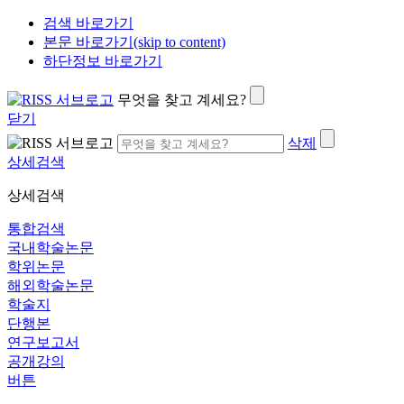
검색 바로가기
본문 바로가기(skip to content)
하단정보 바로가기
무엇을 찾고 계세요?
닫기
삭제
상세검색
상세검색
통합검색
국내학술논문
학위논문
해외학술논문
학술지
단행본
연구보고서
공개강의
버튼