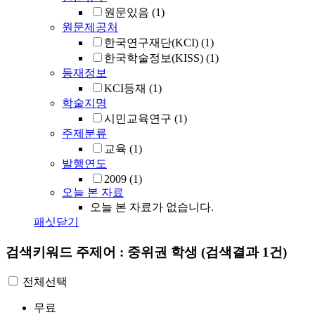
원문있음
(1)
원문제공처
한국연구재단(KCI)
(1)
한국학술정보(KISS)
(1)
등재정보
KCI등재
(1)
학술지명
시민교육연구
(1)
주제분류
교육
(1)
발행연도
2009
(1)
오늘 본 자료
오늘 본 자료가 없습니다.
패싯닫기
검색키워드
주제어 : 중위권 학생
(검색결과 1건)
전체선택
무료