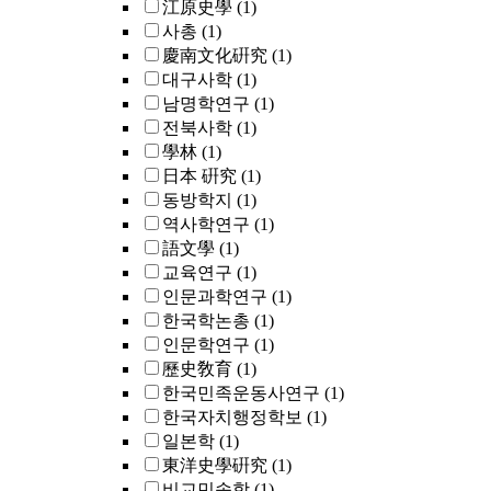
江原史學
(1)
사총
(1)
慶南文化硏究
(1)
대구사학
(1)
남명학연구
(1)
전북사학
(1)
學林
(1)
日本 硏究
(1)
동방학지
(1)
역사학연구
(1)
語文學
(1)
교육연구
(1)
인문과학연구
(1)
한국학논총
(1)
인문학연구
(1)
歷史敎育
(1)
한국민족운동사연구
(1)
한국자치행정학보
(1)
일본학
(1)
東洋史學硏究
(1)
비교민속학
(1)