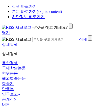
검색 바로가기
본문 바로가기(skip to content)
하단정보 바로가기
무엇을 찾고 계세요?
닫기
삭제
상세검색
상세검색
통합검색
국내학술논문
학위논문
해외학술논문
학술지
단행본
연구보고서
공개강의
버튼