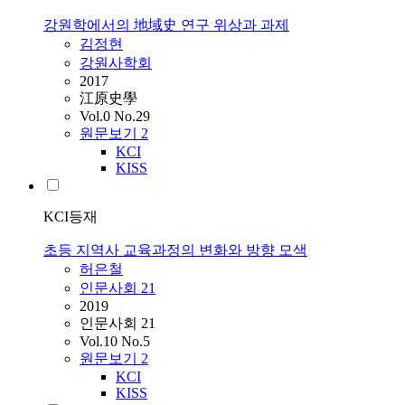
강원학에서의 地域史 연구 위상과 과제
김정현
강원사학회
2017
江原史學
Vol.0 No.29
원문보기
2
KCI
KISS
KCI등재
초등 지역사 교육과정의 변화와 방향 모색
허은철
인문사회 21
2019
인문사회 21
Vol.10 No.5
원문보기
2
KCI
KISS