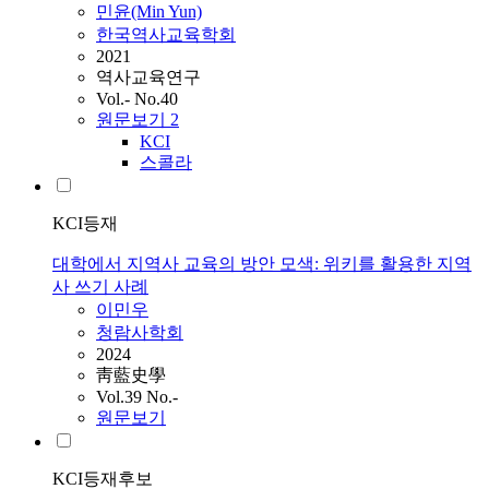
민윤(Min Yun)
한국역사교육학회
2021
역사교육연구
Vol.- No.40
원문보기
2
KCI
스콜라
KCI등재
대학에서 지역사 교육의 방안 모색: 위키를 활용한 지역
사 쓰기 사례
이민우
청람사학회
2024
靑藍史學
Vol.39 No.-
원문보기
KCI등재후보