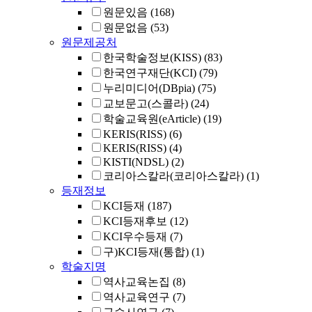
원문있음
(168)
원문없음
(53)
원문제공처
한국학술정보(KISS)
(83)
한국연구재단(KCI)
(79)
누리미디어(DBpia)
(75)
교보문고(스콜라)
(24)
학술교육원(eArticle)
(19)
KERIS(RISS)
(6)
KERIS(RISS)
(4)
KISTI(NDSL)
(2)
코리아스칼라(코리아스칼라)
(1)
등재정보
KCI등재
(187)
KCI등재후보
(12)
KCI우수등재
(7)
구)KCI등재(통합)
(1)
학술지명
역사교육논집
(8)
역사교육연구
(7)