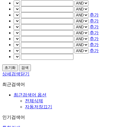
추가
추가
추가
추가
추가
추가
추가
상세검색닫기
최근검색어
최근검색어 옵션
전체삭제
자동저장끄기
인기검색어