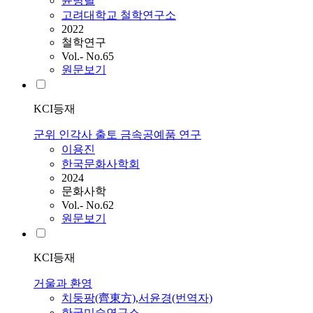
윤병렬
고려대학교 철학연구소
2022
철학연구
Vol.- No.65
원문보기
KCI등재
군위 인각사 출토 금속공예품 연구
이용진
한국문화사학회
2024
문화사학
Vol.- No.62
원문보기
KCI등재
거울과 환영
치둥팡(齊東方)
,
서윤경(번역자)
한국미술연구소