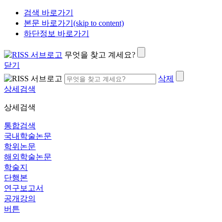
검색 바로가기
본문 바로가기(skip to content)
하단정보 바로가기
무엇을 찾고 계세요?
닫기
삭제
상세검색
상세검색
통합검색
국내학술논문
학위논문
해외학술논문
학술지
단행본
연구보고서
공개강의
버튼