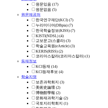
원문있음
(17)
원문없음
(5)
원문제공처
한국연구재단(KCI)
(7)
누리미디어(DBpia)
(7)
한국학술정보(KISS)
(7)
KISTI(NDSL)
(4)
교보문고(스콜라)
(3)
학술교육원(eArticle)
(3)
KERIS(RISS)
(2)
코리아스칼라(코리아스칼라)
(1)
등재정보
KCI등재
(14)
KCI등재후보
(4)
학술지명
보존과학회지
(3)
美術史論壇
(2)
博物館學報
(2)
문화재과학기술
(2)
국토지리학회지
(1)