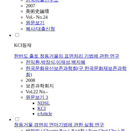
2007
美術史論壇
Vol.- No.24
원문보기
복사/대출신청
KCI등재
한반도 출토 청동거울의 표면처리 기법에 관한 연구
전익환
,
박장식
,
이재성
,
백지혜
한국문화유산보존과학회(구 한국문화재보존과학
회)
2008
보존과학회지
Vol.22 No.-
원문보기
3
NDSL
KCI
eArticle
청동거울 경면의 연마기법에 관한 실험 연구
배채린 ( Chaerin Bae )
,
조남철 ( Nam Chul Cho )
,
윤