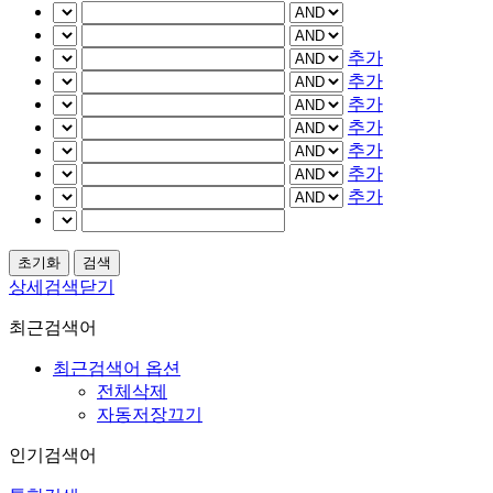
추가
추가
추가
추가
추가
추가
추가
상세검색닫기
최근검색어
최근검색어 옵션
전체삭제
자동저장끄기
인기검색어