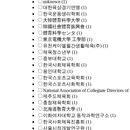
unknown
(1)
대한육상경기연맹
(1)
한국운동생리학회
(1)
大韓體育科學大學
(1)
韓國社會體育振興會
(1)
體育科學センタ
(1)
東京電機大學 工學部
(1)
유천케이엘월간생활체육(주)
(1)
체육청소년부
(1)
중부대학교
(1)
한국사회체육학회
(1)
용인대학교
(1)
한국스포츠교육학회
(1)
한국스포츠사회학회
(1)
National Association of Collegiate Directors o
제주도체육회
(1)
충청체육학회
(1)
北海道敎育大學
(1)
이화여자대학교 동작과학연구소
(1)
한국사회체육진흥회
(1)
서울시정개발연구원
(1)