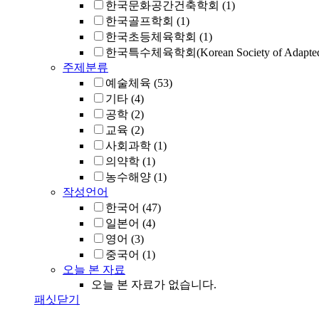
한국문화공간건축학회
(1)
한국골프학회
(1)
한국초등체육학회
(1)
한국특수체육학회(Korean Society of Adapted Ph
주제분류
예술체육
(53)
기타
(4)
공학
(2)
교육
(2)
사회과학
(1)
의약학
(1)
농수해양
(1)
작성언어
한국어
(47)
일본어
(4)
영어
(3)
중국어
(1)
오늘 본 자료
오늘 본 자료가 없습니다.
패싯닫기