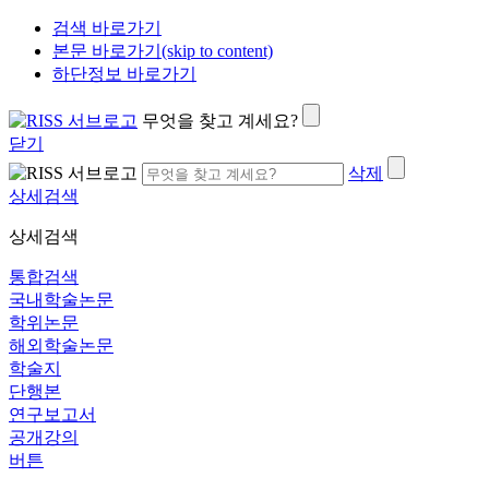
검색 바로가기
본문 바로가기(skip to content)
하단정보 바로가기
무엇을 찾고 계세요?
닫기
삭제
상세검색
상세검색
통합검색
국내학술논문
학위논문
해외학술논문
학술지
단행본
연구보고서
공개강의
버튼